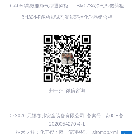
GA080高效能净气型通风柜
BM073A净气型储药柜
BH304-F多功能试剂智能环控化学品组合柜
扫一扫 微信咨询
© 2026 无锡赛弗安全装备有限公司 备案号：
苏ICP备
2020054270号-1
技术支持：化工仪器网
管理登陆
sitemap.xml