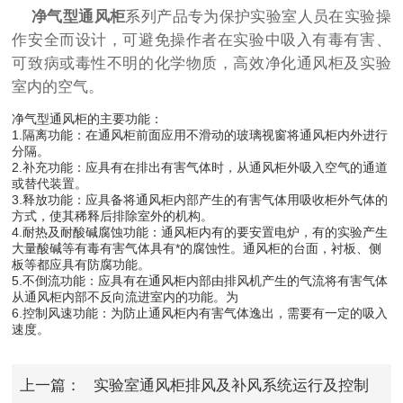
净气型通风柜
系列产品专为保护实验室人员在实验操
作安全而设计，可避免操作者在实验中吸入有毒有害、
可致病或毒性不明的化学物质，高效净化通风柜及实验
室内的空气。
净气型通风柜的主要功能：
1.隔离功能：在通风柜前面应用不滑动的玻璃视窗将通风柜内外进行
分隔。
2.补充功能：应具有在排出有害气体时，从通风柜外吸入空气的通道
或替代装置。
3.释放功能：应具备将通风柜内部产生的有害气体用吸收柜外气体的
方式，使其稀释后排除室外的机构。
4.耐热及耐酸碱腐蚀功能：通风柜内有的要安置电炉，有的实验产生
大量酸碱等有毒有害气体具有*的腐蚀性。通风柜的台面，衬板、侧
板等都应具有防腐功能。
5.不倒流功能：应具有在通风柜内部由排风机产生的气流将有害气体
从通风柜内部不反向流进室内的功能。为
6.控制风速功能：为防止通风柜内有害气体逸出，需要有一定的吸入
速度。
上一篇：
实验室通风柜排风及补风系统运行及控制