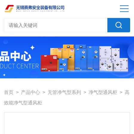
首页
>
产品中心
>
无管净气型系列
>
净气型通风柜
> 高
效能净气型通风柜