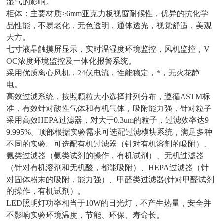
湿气的影响。
柜体：主要材质≥6mm亚克力板视窗
耐候性
，优异的抗化学
品性能，不易老化，无色透明，通体透光，视觉舒适，美观
大方。
七寸液晶触摸屏显示，实时温湿度环境监控，风机监控，V
OC浓度环境监控及一体化报警系统。
采用优质离心风机，24伏电流，性能稳定，*，无火花静
电。
高效过滤系统，按照颗粒大小选择排列分布，遵循ASTM标
准，有效针对酸性气体和有机气体，吸附能力强，针对粒子
采用高效HEPA过滤器，对大于0.3um的粒子，过滤效率达9
9.995%。顶部根据实验需求可选配过滤模块系统，满足多种
不同的实验。可选配有机过滤器（针对有机溶剂的吸附）、
氨类过滤器（氨类试剂的操作，有机试剂）、无机过滤器
（针对有机溶剂和无机酸，都能吸附）、HEPA过滤器（针
对固体粉末的吸附，能力强）、甲醛类过滤器(针对甲醛试剂
的操作，有机试剂）。
LED照明灯功率相当于10W的日光灯，不产生热量，安全并
不影响实验环境温度，
节能、环保、寿命长。