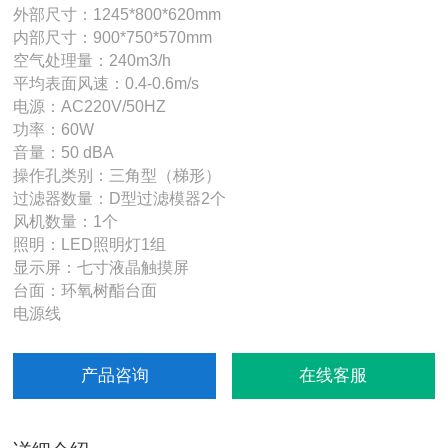
外部尺寸：1245*800*620mm
内部尺寸：900*750*570mm
空气处理量：240m3/h
平均表面风速：0.4-0.6m/s
电源：AC220V/50HZ
功率：60W
音量：50 dBA
操作孔类别：三角型（梯形）
过滤器数量：D型过滤模器2个
风机数量：1个
照明：LED照明灯1组
显示屏：七寸液晶触摸屏
台面：环氧树酯台面
电源线
产品咨询
在线客服