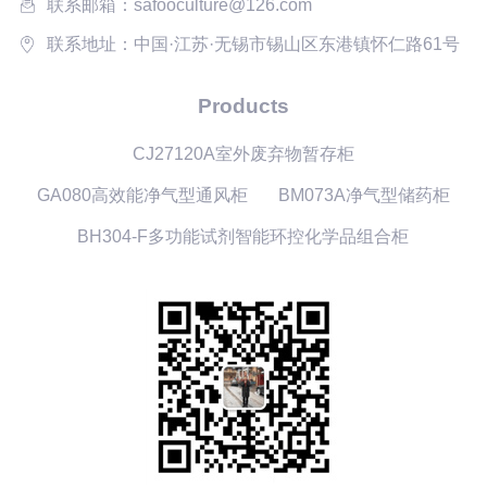
联系邮箱：safooculture@126.com
联系地址：中国·江苏·无锡市锡山区东港镇怀仁路61号
Products
CJ27120A室外废弃物暂存柜
GA080高效能净气型通风柜
BM073A净气型储药柜
BH304-F多功能试剂智能环控化学品组合柜