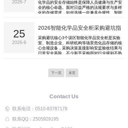
式闭环方案
2026-7
化学品的安全存储始终是保障人员健康与生产安
工作需要储存。层板可上下调节，满足不同尺寸
全的核心命题。面对日益严格的法规要求与多样
的物件存放。柜体正上方有醒目提示标签。常见
化的存储需求，如何选择一款兼具合规性、智能
存放...
化与实用性的化学品组合柜，成为众多实验室管
理者与安全负责人关注的焦点。**无锡赛弗安全
2026智能化学品安全柜采购避坑指
装备有限公司（SAFOO）**凭借其在实验室安全
25
装备领域十余年的深耕积累与技术创新，以“合
南
采购避坑核心3个误区智能化学品安全柜是实验
规、环境、健康、安全、智能”为产品理念，打造
2026-6
室、制造企业、科研机构等场景危化品存储的核
了一系列智能化学品组合柜，为实验室危化品存
心合规设备，采购决策直接影响安监验收结果与
储提供了专业的一站式解决方案。专业底蕴：
日常安全风险。不少新手采购因对行业规则不熟
从“制”到...
悉，容易陷入认知误区，轻则造成成本浪费，重
则导致安监处罚、项目延期。以下是采购过程中
最常见的3类误区。误区1：只看低价忽略合规资
下一页
末页
质危化品存储设备属于安监重点监管品类，国家
对产品资质有明确要求，无资质产品不仅存在泄
漏、腐蚀、防火性能不达标等安全隐患，还无法
通过安监、环保部门的合规检查，后续整改成本
远高于采购差价。...
Contact Us
联系电话：0510-83787178
联系QQ：2505929195