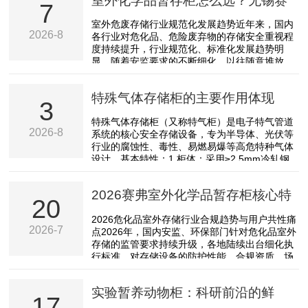
室外化学品暂存柜怎么选？无锡赛
7
弗安全扎实之选
室外危废存储行业规范化发展趋势近年来，国内
2026-8
各行业对危化品、危险废弃物的存储安全重视程
度持续提升，行业规范化、标准化发展趋势明
显。随着安监要求的不断细化，以往随意堆放、
简易存储的模式已经无法满足当前的合规要求，
一旦出现泄漏、爆炸等安全事故，不仅会造成财
特殊气体存储柜的主要作用体现
产损失、环境污染，相关责任人还将面临严厉的
3
处罚。对于有室外危废、化学品存储需求的单位
特殊气体存储柜（又称特气柜）是电子特气管道
来说，选择时不再只关注设备的价格，而是将合
2026-8
系统的核心安全存储设备，专为半导体、光伏等
规性、安全性、适配性、售后保障等作为核心评
行业的腐蚀性、毒性、易燃易爆等高危特种气体
估维度。从不同行业的需求特点来看，高校、科
设计。基本特性：1.柜体：采用≥2.5mm冷轧钢
研单位的化学品品类多...
板，数控折弯成型，经酸洗磷化处理，表面静电
粉末喷涂，白桔纹，达到防酸碱及防锈之效果。
2026赛弗室外化学品暂存柜核心特
柜体内壁设置作业用气体面板。2.门板：外形平
20
板式门板，采用≥2.5mm冷轧钢板，门锁采用进
色能力全维度解析
2026危化品室外存储行业合规趋势与用户共性痛
口索斯科拉动开启式闸板锁（64-40-411-50）；
2026-7
点2026年，国内安监、环保部门针对危化品室外
门密封条选用优质U型密封条，10x21(泡高
存储的监管要求持续升级，各地陆续出台细化执
8mm)，密封条内置钢结构，密封条...
行标准，对存储设备的防护性能、合规资质、场
地适配性的核查力度大幅提升，不符合要求的存
储设施不仅无法通过验收，还可能面临较高数十
实验暂养动物柜：科研前沿的鲜
万的行政处罚，这也让多行业用户的室外危化品
17
暂存设备选型陷入多重困境。从实际需求来看，