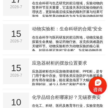
活“生命仓”
在生命科研与生态研究的前沿领域，实验动物的
不同行业的痛点呈现明显分化：高校实验室普遍
2026-7
暂养环节至关重要，它直接关系到实验动物的生
存在校区空间紧张的问题，可用作危化品存储的
理状态，更影响着后续实验的顺利开展与结果可
区域多为楼宇旁的狭长角落、闲置绿化带边角等
靠性。实验暂养动物柜作为专为实验动物临时饲
不规则场地...
养打造的装备，如同鲜活可靠的“生命仓”，为实
验动物提供稳定、洁净的生存空间，保障实验动
动物实验柜：生命科研的合规“安全
物的健康存活，为科研工作筑牢前置基础。实验
15
暂养动物柜的核心设计理念，聚焦于满足实验动
舱”
在生命科学与医药研发的前沿阵地，动物实验是
物的临时生存需求与保障实验前置环节的规范
2026-7
探索生命奥秘、验证药物疗效、攻克疾病难题的
性。柜体采用食品级环保材质打造，无毒无味、
关键环节。动物实验柜作为动物实验的核心装
耐腐蚀易清洁，从源头上保障实验动物的生存安
备，如同合规可靠的“安全舱”，为实验动物提供
全，避免材质污染影...
洁净、可控的生存环境，保障实验流程规范有
序，守护科研人员与实验动物的双重安全，为生
应急器材柜的摆放位置要求
命科研筑牢合规根基。动物实验柜的设计与功
15
能，始终围绕实验合规性与安全性核心需求。柜
应急器材柜也叫应急物资储存柜、PPE柜，是专
体采用一体化密闭结构，搭配高效空气过滤系
2026-7
门用于集中存放、管理各类应急防护与救援装备
统，可有效隔绝外界污染物，同时对柜内废气进
的专用存储设备，能在紧急场景下大幅缩短装备
行净化处理，防止有害微生物、异味外泄，避免
取用时间，减少人员伤亡和财产损失。壳体全部
对实验室环境造成污染。柜...
采用≥1.2mm的冷轧钢板,内外表面经酸洗磷化粉
末喷涂，烘热固化处理。柜门采用双门≥1.0mm
化学品组合柜哪家好？无锡赛弗安
的优质冷轧钢板，天地锁设计，结构坚固耐用。
10
配钢化玻璃视窗，便于辨认柜内所存放的装备及
全，为实验室危化品管理提供一站
在化工、科研、医药及教育等行业，实验室危险
呼吸器具。小体积PPE及紧急器材存放区，根据