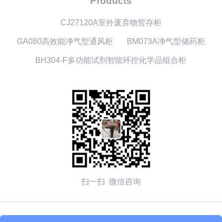
Products
CJ27120A室外废弃物暂存柜
GA080高效能净气型通风柜
BM073A净气型储药柜
BH304-F多功能试剂智能环控化学品组合柜
扫一扫 微信咨询