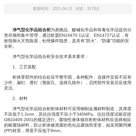
更新时间：2021-04-13
浏览：3178次
净气型化学品组合柜
为易燃品、酸碱化学品和有毒化学品提供分
类存储和集中管理，通过欧盟EN14470-1认证、EN14727认证，有
效抵御火灾危险源，杜绝爆炸隐患，是具有“防火"、“防爆"功能的安
全柜。
净气型化学品组合柜安全技术基本要求：
1、工艺装配
柜体零部件的结合处应平整牢固，各种配件、连接件安装不应有
少件、漏钉、透钉（预留孔、选择孔除外），启闭部件安装后应使用
灵活。
2、材料
净气型化学品组合柜柜体材料可采用钢制金属材料制造，其厚度
不应低于1.2mm，其抗拉强度不应小于345MPa。抗拉强度试验宜按
GB10409-2001的规定进行。腐蚀性液体储存柜柜体材料应选择相应
的耐腐蚀材料，防止柜体被泄露的危化品腐蚀而变形，如采用聚丙烯
(PP)材质，厚度不应低于8mm。