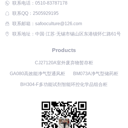
联系电话：0510-83787178
联系QQ：2505929195
联系邮箱：safooculture@126.com
联系地址：中国·江苏·无锡市锡山区东港镇怀仁路61号
Products
CJ27120A室外废弃物暂存柜
GA080高效能净气型通风柜
BM073A净气型储药柜
BH304-F多功能试剂智能环控化学品组合柜