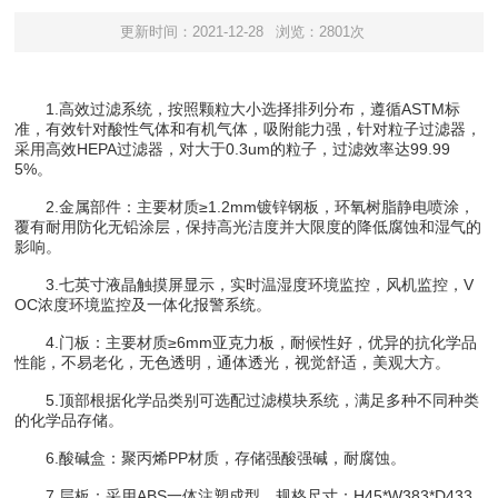
更新时间：2021-12-28
浏览：2801次
1.高效过滤系统，按照颗粒大小选择排列分布，遵循ASTM标
准，有效针对酸性气体和有机气体，吸附能力强，针对粒子过滤器，
采用高效HEPA过滤器，对大于0.3um的粒子，过滤效率达99.99
5%。
2.金属部件：主要材质≥1.2mm镀锌钢板，环氧树脂静电喷涂，
覆有耐用防化无铅涂层，保持高光洁度并大限度的降低腐蚀和湿气的
影响。
3.七英寸液晶触摸屏显示，实时温湿度环境监控，风机监控，V
OC浓度环境监控及一体化报警系统。
4.门板：主要材质≥6mm亚克力板，耐候性好，优异的抗化学品
性能，不易老化，无色透明，通体透光，视觉舒适，美观大方。
5.顶部根据化学品类别可选配过滤模块系统，满足多种不同种类
的化学品存储。
6.酸碱盒：聚丙烯PP材质，存储强酸强碱，耐腐蚀。
7.层板：采用ABS一体注塑成型，规格尺寸：H45*W383*D433