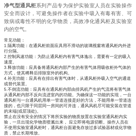
净气型通风柜
系列产品专为保护实验室人员在实验操作
安全而设计，可避免操作者在实验中吸入有毒有害、可
致病或毒性不明的化学物质，高效净化通风柜及实验室
内的空气。
常见功能：
1.隔离功能：在通风柜前面应具用不滑动的玻璃视窗将通风柜内外进
行分隔。
2.控制风速功能：为防止通风柜内有害气体逸出，需要有一定的吸入
速度。
3.释放功能：应具备将通风柜内部产生的有害气体用吸收柜外气体的
方式，使其稀释后排除室外的机构。
4.补充功能：应具有在排出有害气体时，从通风柜外吸入空气的通道
或替代装置。
5.不倒流功能：应具有在通风柜内部由排风机产生的气流将有害气体
从通风柜内部不反向流进室内的功能。为确保这一功能的实现，一台
通风柜与一台通风机用单一管道连接是好的方法，不能用单一管道连
接的，也只限于同层同一房间的可并连，通风风机尽可能安装在管道
的末端(或层顶处)。
禁止在没有安全的情况下将所实验的物质放置在实验室通风柜内实
验，一旦出现化学物质喷溅出来， 应立即将电源切断。操作人员在
不使用实验室通风柜时，通风柜台面避免存放过多试验器材或化学物
质，禁止长期堆放。