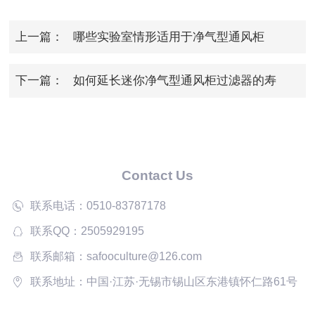
上一篇：
哪些实验室情形适用于净气型通风柜
下一篇：
如何延长迷你净气型通风柜过滤器的寿
命？
Contact Us
联系电话：0510-83787178
联系QQ：2505929195
联系邮箱：safooculture@126.com
联系地址：中国·江苏·无锡市锡山区东港镇怀仁路61号