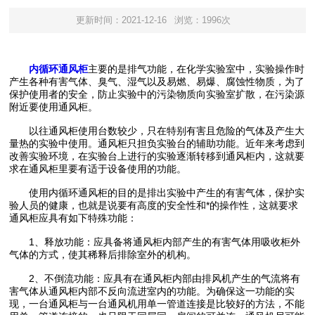
更新时间：2021-12-16
浏览：1996次
内循环通风柜
主要的是排气功能，在化学实验室中，实验操作时
产生各种有害气体、臭气、湿气以及易燃、易爆、腐蚀性物质，为了
保护使用者的安全，防止实验中的污染物质向实验室扩散，在污染源
附近要使用通风柜。
以往通风柜使用台数较少，只在特别有害且危险的气体及产生大
量热的实验中使用。通风柜只担负实验台的辅助功能。近年来考虑到
改善实验环境，在实验台上进行的实验逐渐转移到通风柜内，这就要
求在通风柜里要有适于设备使用的功能。
使用内循环通风柜的目的是排出实验中产生的有害气体，保护实
验人员的健康，也就是说要有高度的安全性和*的操作性，这就要求
通风柜应具有如下特殊功能：
1、释放功能：应具备将通风柜内部产生的有害气体用吸收柜外
气体的方式，使其稀释后排除室外的机构。
2、不倒流功能：应具有在通风柜内部由排风机产生的气流将有
害气体从通风柜内部不反向流进室内的功能。为确保这一功能的实
现，一台通风柜与一台通风机用单一管道连接是比较好的方法，不能