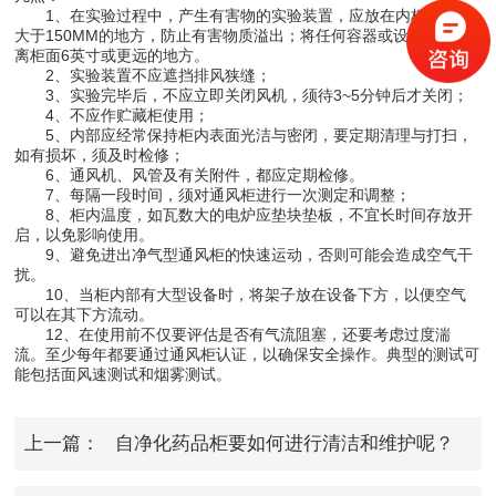
1、在实验过程中，产生有害物的实验装置，应放在内柜操作口
大于150MM的地方，防止有害物质溢出；将任何容器或设备放在距
离柜面6英寸或更远的地方。
2、实验装置不应遮挡排风狭缝；
3、实验完毕后，不应立即关闭风机，须待3~5分钟后才关闭；
4、不应作贮藏柜使用；
5、内部应经常保持柜内表面光洁与密闭，要定期清理与打扫，
如有损坏，须及时检修；
6、通风机、风管及有关附件，都应定期检修。
7、每隔一段时间，须对通风柜进行一次测定和调整；
8、柜内温度，如瓦数大的电炉应垫块垫板，不宜长时间存放开
启，以免影响使用。
9、避免进出净气型通风柜的快速运动，否则可能会造成空气干
扰。
10、当柜内部有大型设备时，将架子放在设备下方，以便空气
可以在其下方流动。
12、在使用前不仅要评估是否有气流阻塞，还要考虑过度湍
流。至少每年都要通过通风柜认证，以确保安全操作。典型的测试可
能包括面风速测试和烟雾测试。
上一篇：
自净化药品柜要如何进行清洁和维护呢？