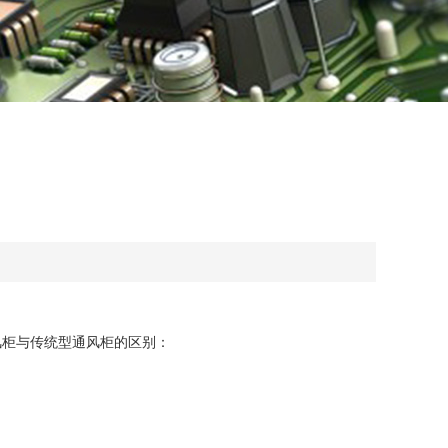
风柜与传统型通风柜的区别：