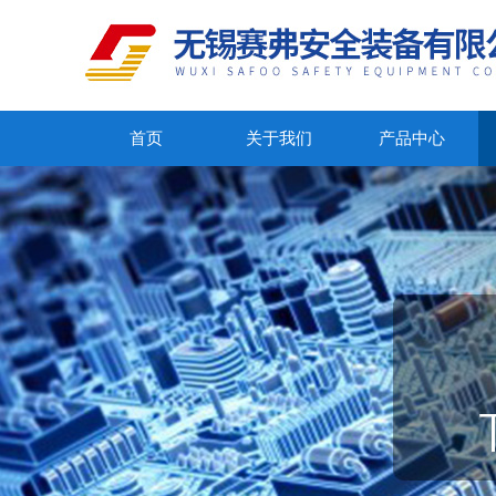
首页
关于我们
产品中心