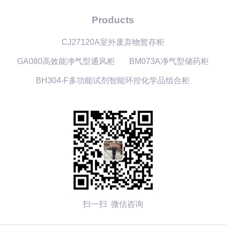
Products
CJ27120A室外废弃物暂存柜
GA080高效能净气型通风柜
BM073A净气型储药柜
BH304-F多功能试剂智能环控化学品组合柜
扫一扫 微信咨询