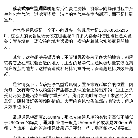
移动式净气型通风橱
配有活性炭过滤器，能够吸附操作过程中产
生的化学气体，过滤完毕后，洁净的空气将在室内循环，而不是排到
室外。
净气型通风橱是一个不小的设备，常规尺寸是1500x850x235
0，这么大的设备应该安装在哪里呢？许多人都会习惯性地把通风设
备安置在墙角，离实验的地方远远的，省的占着其它实验家具的地
方。
其实，这种想法是错误的，不管通风设备占了多大的地方，都应
该将它放在离试验台近的地方，主要的是净气型通风橱尽量安装在离
窗户近点的地方，这样管道就容易排到室外去，管道越短排风效果越
好。
通常情况下，应该把净气型通风橱安置在靠近试验台的位置，因
为每一次有毒气体或粉尘的产生都是从试验台上传出来的，这里是先
受到污染也是污染严重的“重灾区”。我们要随时有防患于未然的安全
意识，随时做好各项预防措施。大型的通风设备虽然占地较大，但通
风效果也很好。
常规通风柜高度2350mm，那么安装通风柜的实验室高低不能低
于2900mm的净高，通风柜管道一般是250mm直径或者是200mm直
径，当然粗一点的管道排风效果还是要好一些，噪音相对来说要低。