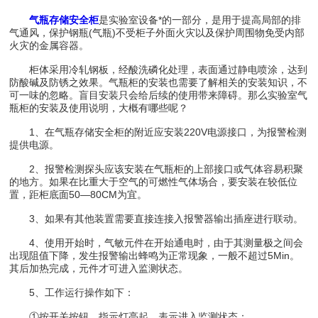
气瓶存储安全柜
是实验室设备*的一部分，是用于提高局部的排
气通风，保护钢瓶(气瓶)不受柜子外面火灾以及保护周围物免受内部
火灾的金属容器。
柜体采用冷轧钢板，经酸洗磷化处理，表面通过静电喷涂，达到
防酸碱及防锈之效果。气瓶柜的安装也需要了解相关的安装知识，不
可一味的忽略。盲目安装只会给后续的使用带来障碍。那么实验室气
瓶柜的安装及使用说明，大概有哪些呢？
1、在气瓶存储安全柜的附近应安装220V电源接口，为报警检测
提供电源。
2、报警检测探头应该安装在气瓶柜的上部接口或气体容易积聚
的地方。如果在比重大于空气的可燃性气体场合，要安装在较低位
置，距柜底面50—80CM为宜。
3、如果有其他装置需要直接连接入报警器输出插座进行联动。
4、使用开始时，气敏元件在开始通电时，由于其测量极之间会
出现阻值下降，发生报警输出蜂鸣为正常现象，一般不超过5Min。
其后加热完成，元件才可进入监测状态。
5、工作运行操作如下：
①按开关按钮，指示灯亮起，表示进入监测状态；