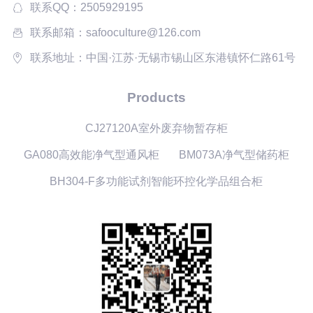
联系QQ：2505929195
联系邮箱：safooculture@126.com
联系地址：中国·江苏·无锡市锡山区东港镇怀仁路61号
Products
CJ27120A室外废弃物暂存柜
GA080高效能净气型通风柜
BM073A净气型储药柜
BH304-F多功能试剂智能环控化学品组合柜