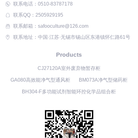
联系电话：0510-83787178
联系QQ：2505929195
联系邮箱：safooculture@126.com
联系地址：中国·江苏·无锡市锡山区东港镇怀仁路61号
Products
CJ27120A室外废弃物暂存柜
GA080高效能净气型通风柜
BM073A净气型储药柜
BH304-F多功能试剂智能环控化学品组合柜