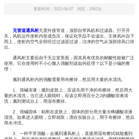
更新时间：2022-06-07
浏览：2062次
无管道通风柜
无需外接管道，顶部自带风机和过滤器。打开开
关，风机运作使柜内形成负压，保证化学品不会溢出。主体风向自下
而上，使柜内空气全部经过过滤器过滤，洁净的空气从顶部排风口排
出。
通风柜主要应由于无尘室里面，因其具有优良的耐酸性能被广泛
使用。它在使用时不小心撒入强酸剂该如何处理？以下是小编的整
理：
溅到通风柜内的强酸需要用布擦掉，然后用大量的水清洗。
1、强碱溶液：溅到皮肤上，应该先用干净的布擦掉，然后用大
量的水清洗，当它进入眼睛时，应该立即用百分之2的硼酸溶液清
洗；溅到测试台上，用湿布擦掉。
2、强碱固体：粘附在皮肤上，固体的部分用大量冷稀硼酸溶液
清洗。如果进入眼睛，立即就医；洒在实验台上，用干布擦掉，然后
用水冲洗。
3、一样平常强酸：会溅到通风柜上，直接用湿布擦拭就能溅到
皮肤上。用干净的布快速擦拭，然后用大量清水冲洗，用稀碳酸氢钠