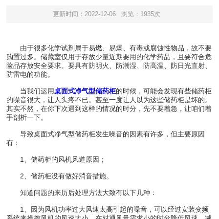
更新时间：2022-12-06
浏览：1935次
由于很多化学试剂属于易燃、易爆、有毒或腐蚀性物品，故不要
购置过多。储藏室仅用于存放少量近期要用的化学药品，且要符合危
险品存放安全要求。要具有防明火、防潮湿、防高温、防日光直射、
防雷电的功能。
当我们运用
桌面式净气型储药柜
的时候，可能会发现有些储药柜
的噪音很大，让人头疼不已。甚至一度让人以为这些储药柜是坏的。
其实不然，在你下次遇到这样的情况的时分，先不要着急，让咱们着
手剖析一下。
导致桌面式净气型储药柜发生噪音的因素有许多，但主要原因
有：
1、储药柜的风机风道原因；
2、储药柜没有做好消音措施。
知道问题的来历后处理方法大致有以下几种：
1、因为风机功率过大风速太高引起的噪音，可以经过安装变频
系统来操控风机的风速大小，在对通风量需求小的时分降低风速，减