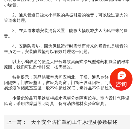
小噪音。
2、通风管道口径太小导致的共振引发的噪音，可以经过更大的
管道来处理。
3、在风道末端安装消音装置，能够大幅度减少因为风带来的噪
音。
4、安装防震垫，因为风机运行时震动而带来的噪音也是噪音的
来历之一，安装防震垫可以有效处理这一问题。
以上小编叙述的便是大部分导致桌面式净气型储药柜噪音的根本
原因，我们可以酌情排查，按需整改。
特别提示：药品储藏室房间应朝北、干燥、通风良好，顶棚应遮
阳隔热，门窗应坚固，窗应为高窗，门窗应设遮阳板。门应朝外开。
易燃液体储藏室室温一般不许超过28℃，爆炸品不许超过30℃。
少量危险品可用铁板柜或水泥柜分类隔离贮存。室内设排气降温
风扇，采用防爆型照明灯具。备有消防器材实验室家具。
上一篇：
天平安全防护罩的工作原理及参数描述