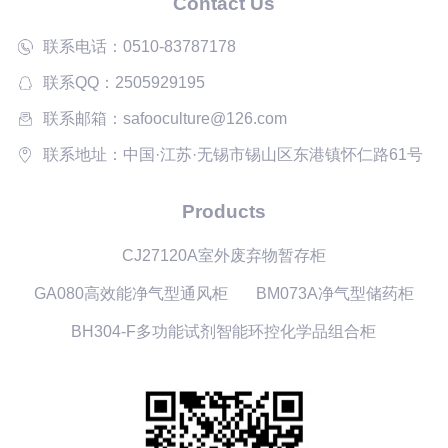
Contact Us
联系电话：0510-83787178
联系QQ：2505929195
联系邮箱：safooculture@126.com
联系地址：中国·江苏·无锡市锡山区东港镇怀仁路61号
Products
CJ27120A室外废弃物暂存柜
GA080高效能净气型通风柜
BM073A净气型储药柜
BH304-F多功能试剂智能环控化学品组合柜