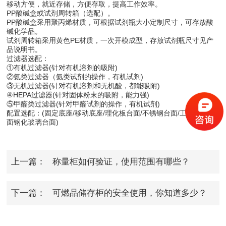
移动方便，就近存储，方便存取，提高工作效率。
PP酸碱盒或试剂周转箱（选配）。
PP酸碱盒采用聚丙烯材质，可根据试剂瓶大小定制尺寸，可存放酸
碱化学品。
试剂周转箱采用黄色PE材质，一次开模成型，存放试剂瓶尺寸见产
品说明书。
过滤器选配：
①有机过滤器(针对有机溶剂的吸附)
②氨类过滤器（氨类试剂的操作，有机试剂)
③无机过滤器(针对有机溶剂和无机酸，都能吸附)
④HEPA过滤器(针对固体粉末的吸附，能力强)
⑤甲醛类过滤器(针对甲醛试剂的操作，有机试剂)
配置选配：(固定底座/移动底座/理化板台面/不锈钢台面/工业陶瓷台
面钢化玻璃台面)
上一篇：
称量柜如何验证，使用范围有哪些？
下一篇：
可燃品储存柜的安全使用，你知道多少？