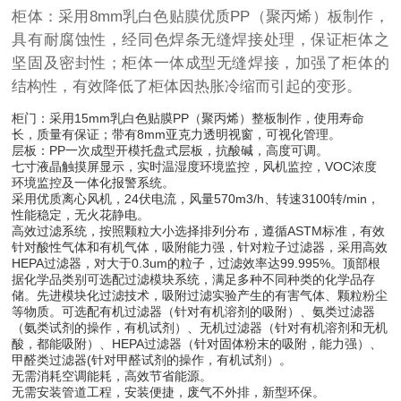
柜体：采用8mm乳白色贴膜优质PP（聚丙烯）板制作，
具有耐腐蚀性，经同色焊条无缝焊接处理，保证柜体之
坚固及密封性；柜体一体成型无缝焊接，加强了柜体的
结构性，有效降低了柜体因热胀冷缩而引起的变形。
柜门：采用15mm乳白色贴膜PP（聚丙烯）整板制作，使用寿命
长，质量有保证；带有8mm亚克力透明视窗，可视化管理。
层板：PP一次成型开模托盘式层板，抗酸碱，高度可调。
七寸液晶触摸屏显示，实时温湿度环境监控，风机监控，VOC浓度
环境监控及一体化报警系统。
采用优质离心风机，24伏电流，风量570m3/h、转速3100转/min，
性能稳定，无火花静电。
高效过滤系统，按照颗粒大小选择排列分布，遵循ASTM标准，有效
针对酸性气体和有机气体，吸附能力强，针对粒子过滤器，采用高效
HEPA过滤器，对大于0.3um的粒子，过滤效率达99.995%。顶部根
据化学品类别可选配过滤模块系统，满足多种不同种类的化学品存
储。先进模块化过滤技术，吸附过滤实验产生的有害气体、颗粒粉尘
等物质。可选配有机过滤器（针对有机溶剂的吸附）、氨类过滤器
（氨类试剂的操作，有机试剂）、无机过滤器（针对有机溶剂和无机
酸，都能吸附）、HEPA过滤器（针对固体粉末的吸附，能力强）、
甲醛类过滤器(针对甲醛试剂的操作，有机试剂）。
无需消耗空调能耗，高效节省能源。
无需安装管道工程，安装便捷，废气不外排，新型环保。