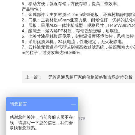
5、移动方便，就近存储，方便存取，提高工作效率。
产品特性：
1、金属部件：主要材质≥1.2mm镀锌钢板，环氧树脂静电
2、门板：主要材质≥6mm亚克力板，耐候性好，优异的抗
3、层板：采用ABS一体注塑成型，规格尺寸：H45*W383*D4
4、酸碱盒：聚丙烯PP材质，存储强酸强碱，耐腐蚀。
5、七英寸液晶触摸屏显示，实时温湿度环境监控，风机监控
6、采用优质风机，24伏电流，性能稳定，无火花静电。
7、云科迪无管道净气型试剂柜高效过滤系统，按照颗粒大小选
m的粒子，过滤效率达99.995%。
上一篇：
无管道通风柜厂家的价格策略和市场定位分析
Contact Us
请您留言
感谢您的关注，当前客服人员不在
联系电话：0510-83787178
线，请填写一下您的信息，我们会
尽快和您联系。
联系QQ：2505929195