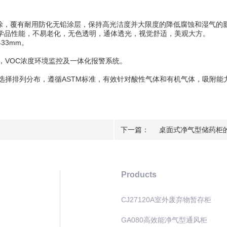
喷涂，覆有耐用防化无铅涂层，保持高光洁度并大限度的降低腐蚀和湿气的
化学品性能，不易老化，无色透明，通体透光，视觉舒适，美观大方。
33mm。
，VOC浓度环境监控及一体化报警系统。
择排列分布，遵循ASTM标准，有效针对酸性气体和有机气体，吸附能力强
下一篇：
桌面式净气型储药柜
Products
CJ27120A室外废弃物暂存柜
GA080高效能净气型通风柜