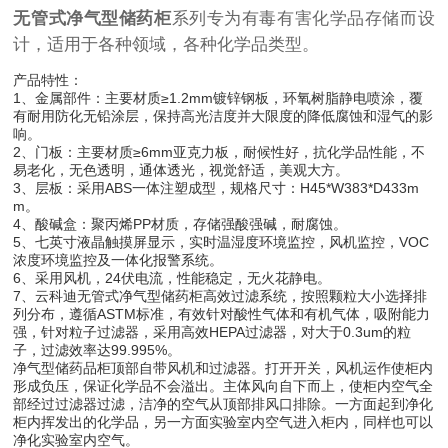
无管式净气型储药柜
系列专为有毒有害化学品存储而设
计，适用于各种领域，各种化学品类型。
产品特性：
1、金属部件：主要材质≥1.2mm镀锌钢板，环氧树脂静电喷涂，覆
有耐用防化无铅涂层，保持高光洁度并大限度的降低腐蚀和湿气的影
响。
2、门板：主要材质≥6mm亚克力板，耐候性好，抗化学品性能，不
易老化，无色透明，通体透光，视觉舒适，美观大方。
3、层板：采用ABS一体注塑成型，规格尺寸：H45*W383*D433m
m。
4、酸碱盒：聚丙烯PP材质，存储强酸强碱，耐腐蚀。
5、七英寸液晶触摸屏显示，实时温湿度环境监控，风机监控，VOC
浓度环境监控及一体化报警系统。
6、采用风机，24伏电流，性能稳定，无火花静电。
7、云科迪无管式净气型储药柜高效过滤系统，按照颗粒大小选择排
列分布，遵循ASTM标准，有效针对酸性气体和有机气体，吸附能力
强，针对粒子过滤器，采用高效HEPA过滤器，对大于0.3um的粒
子，过滤效率达99.995%。
净气型储药品柜顶部自带风机和过滤器。打开开关，风机运作使柜内
形成负压，保证化学品不会溢出。主体风向自下而上，使柜内空气全
部经过过滤器过滤，洁净的空气从顶部排风口排除。一方面起到净化
柜内挥发出的化学品，另一方面实验室内空气进入柜内，同样也可以
净化实验室内空气。