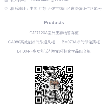
联系地址：中国·江苏·无锡市锡山区东港镇怀仁路61号
Products
CJ27120A室外废弃物暂存柜
GA080高效能净气型通风柜
BM073A净气型储药柜
BH304-F多功能试剂智能环控化学品组合柜