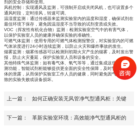
剂的安全存储和使用。
风机控制：实现通风及监测，可强制开启或关闭风机，也可设置多个
通风时段，定时排风，转速可调。
温湿度监测：通过传感器来监测实验室内的温度和湿度，确保试剂在
最佳环境下保存，避免因温湿度不当导致的试剂变质或失效。
VOC（挥发性有机化合物）监测：检测实验室空气中的有害气体，
以保护实验室人员的健康并确保实验的准确性。
可燃气体监测：使用专用的可燃气体检测报警仪，对实验室内的可燃
气体浓度进行24小时连续监测，以防止火灾和爆炸事故的发生。
烟雾监测：烟雾传感器可以检测到初期火灾产生的烟雾，及时发出警
报，防止火灾蔓延，保护实验室人员和设备的安全。
其他特殊气体监测：如有毒气体、氧气等等，通过集成这些特殊的监
测功能，智能试剂柜能够提供更全面的安全性保障，及时警报有害气
体的泄露，从而保护实验室工作人员的健康，同时避免因气体泄露导
致的实验失败或设备损坏。
上一篇：
如何正确安装无风管净气型通风柜：关键
要点与技巧
下一篇：
革新实验室环境：高效能净气型通风柜的
清洁方案