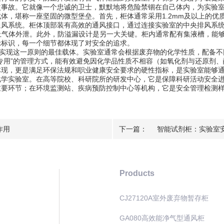
次事故。它就像一个忠诚的卫士，默默地将危险禁锢在自己体内，为实验
，堪称一座坚固的微型堡垒。首先，柜体通常采用1.2mm及以上的优
通风系统。柜体顶部装有高效的通风接口，通过连接实验室的中央排风系
，防止气体外泄。此外，防溢漏设计是另一大关键。柜内通常配有集液槽，
示标识，每一个细节都体现了对安全的追求。
实现这一原则的最佳载体。实验室通常会根据废弃物的化学性质，配备不
专用”的管理方式，能有效避免因化学品性质不相容（如氧化剂与还原剂
体现，更是满足环保法规和职业健康安全要求的硬性指标，是实验室能够
实验室。在高等院校、科研院所的研发中心，它是保障科研活动安全进
重要环节；在环境监测站、疾病预防控制中心等机构，它是安全管理检测
作用
下一篇：
智能试剂柜：实验室
Products
CJ27120A室外废弃物暂存柜
GA080高效能净气型通风柜