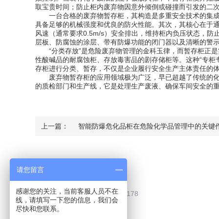
取宝贵时间；防止柜内废弃物因意外倾倒或碰撞而引发的二
一台合格的废弃物暂存柜，其构造是多重安全技术的集成体
具备足够的机械强度和优良的防火性能。其次，其核心在于
风速（通常要求0.5m/s）安全排出，维持柜内负压状态
层板、防腐蚀的涂层、带有防爆功能的闭门器以及清晰的警
“分类存放”是危险废弃物管理的金科玉律，而暂存柜正是
性酸碱品的耐腐蚀柜、存放毒害品的剧存储柜等。这种“专柜
存柜进行分类、暂存，不仅是企业履行安全生产主体责任的
废弃物暂存柜的应用领域极为广泛，早已超越了传统的化学
的质检部门和生产线，它是处理生产废液、确保车间安全的
上一篇：
智能防爆危化品柜在危险化学品管理中的关键
Contact Us
请您留言
感谢您的关注，当前客服人员不在
联系电话：0510-83787178
线，请填写一下您的信息，我们会
尽快和您联系。
联系QQ：2505929195