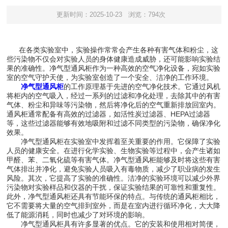
更新时间：2025-10-23
浏览：794次
在各类实验室中，实验操作常常会产生各种有害气体和粉尘，这
些污染物不仅会对实验人员的身体健康造成威胁，还可能影响实验结
果的准确性。净气型通风柜作为一种高效的空气净化设备，宛如实验
室的空气守护天使，为实验室创造了一个安全、洁净的工作环境。
净气型通风柜
的工作原理基于先进的空气净化技术。它通过风机
将柜内的空气吸入，经过一系列的过滤和净化处理，去除其中的有害
气体、粉尘和异味等污染物，然后将净化后的空气重新排放回室内。
通风柜通常配备有高效的过滤器，如活性炭过滤器、HEPA过滤器
等，这些过滤器能够有效地吸附和过滤不同类型的污染物，确保净化
效果。
净气型通风柜在实验室中发挥着至关重要的作用。它保障了实验
人员的健康安全。在进行化学实验、生物实验等过程中，会产生诸如
甲醛、苯、二氧化硫等有害气体。净气型通风柜能够及时将这些有害
气体排出并净化，避免实验人员吸入有毒物质，减少了职业病的发生
风险。其次，它提高了实验的准确性。洁净的实验环境可以减少外界
污染物对实验样品和仪器的干扰，保证实验结果的可靠性和重复性。
此外，净气型通风柜还具有节能环保的特点。与传统的通风柜相比，
它不需要将大量的空气排到室外，而是在室内进行循环净化，大大降
低了能源消耗，同时也减少了对环境的影响。
净气型通风柜具有许多显著的优点。它的安装和使用相对简便，