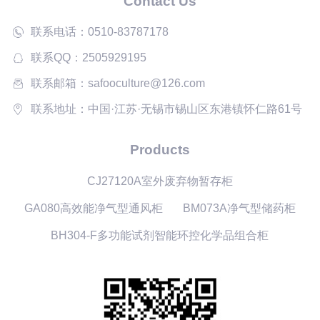
Contact Us
联系电话：0510-83787178
联系QQ：2505929195
联系邮箱：safooculture@126.com
联系地址：中国·江苏·无锡市锡山区东港镇怀仁路61号
Products
CJ27120A室外废弃物暂存柜
GA080高效能净气型通风柜
BM073A净气型储药柜
BH304-F多功能试剂智能环控化学品组合柜