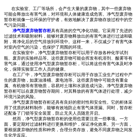
在实验室、工厂等场所，会产生大量的废弃物，其中一些废弃物
可能会释放出有害气体，对环境和人体健康造成危害。净气型废弃物
暂存柜就像一位环保的守护者，有效地解决了废弃物存放过程中的空
气污染问题。
净气型废弃物暂存柜
具有高效的空气净化功能。它采用了先进的
过滤技术和吸附材料，能够对废弃物释放出的有害气体进行过滤和吸
附，将净化后的空气排放到环境中。这样一来，不仅减少了有害气体
对室内空气的污染，也保护了周围的环境。
在实验室中，净气型废弃物暂存柜可以用于存放各种化学试剂
瓶、废弃的实验样品等。这些废弃物可能会挥发有机溶剂、酸雾等有
害气体，通过使用净气型废弃物暂存柜，可以将这些有害气体及时净
化，保障实验室工作人员的健康。
在工厂中，净气型废弃物暂存柜可以用于存放工业生产过程中产
生的废弃物，如废油漆桶、废电池等。这些废弃物中可能含有重金
属、有机物等有害物质，容易对土壤和水源造成污染。净气型废弃物
暂存柜可以在废弃物暂存期间，对其释放的有害气体进行处理，减少
环境污染的风险。
净气型废弃物暂存柜还具有良好的密封性和安全性。它的柜体采
用了优质的材料制作，能够有效地防止有害气体泄漏。同时，暂存柜
还配备了门锁等安全装置，防止无关人员随意开启。
然而，净气型废弃物暂存柜的使用也需要注意一些事项。一方
面，要定期对过滤材料进行更换和维护，保证净化效果。另一方面，
要根据废弃物的性质和种类，合理分类存放，避免不同废弃物之间发
生化学反应。