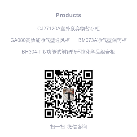
Products
CJ27120A室外废弃物暂存柜
GA080高效能净气型通风柜
BM073A净气型储药柜
BH304-F多功能试剂智能环控化学品组合柜
扫一扫 微信咨询