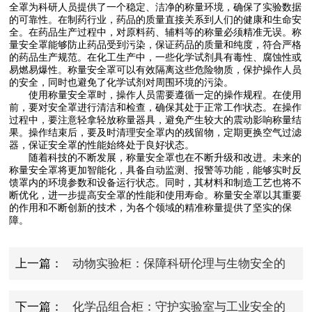
全罩为科研人员提供了一个稳定、洁净的称量环境，确保了实验数据
的可靠性。在制药行业，药品的质量直接关系到人们的健康和生命安
全。在药品生产过程中，对原料药、辅料等的称量必须精准无误。称
量安全罩能够防止药品受到污染，保证药品的质量和纯度，符合严格
的药品生产规范。在化工生产中，一些化学试剂具有毒性、腐蚀性或
易燃易爆性。称量安全罩可以有效隔离这些危险物质，保护操作人员
的安全，同时也避免了化学试剂对周围环境的污染。
使用称量安全罩时，操作人员需要遵循一定的操作规程。在使用
前，要对安全罩进行清洁和检查，确保其处于正常工作状态。在操作
过程中，要注意轻拿轻放称量器具，避免产生较大的震动影响称量结
果。操作结束后，要及时清理安全罩内的残留物，定期更换空气过滤
器，保证安全罩的性能始终处于良好状态。
随着科技的不断发展，称量安全罩也在不断升级和改进。未来的
称量安全罩将更加智能化，具备自动监测、报警等功能，能够实时反
馈罩内的环境参数和设备运行状态。同时，其材料和制造工艺也将不
断优化，进一步提高安全罩的性能和使用寿命。称量安全罩以其重要
的作用和不断创新的技术，为各个领域的精准称量提供了坚实的保
障。
上一篇：
动物实验柜：保障科研伦理与生物安全的
关键屏障
下一篇：
化学品组合柜：守护实验室与工业安全的