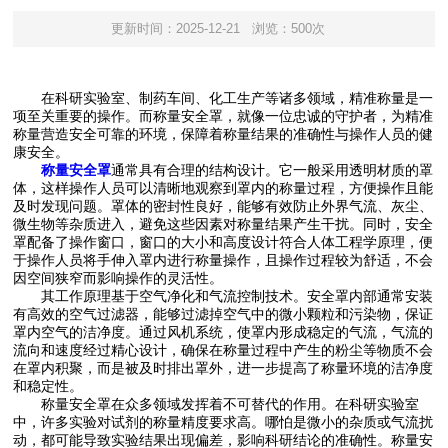
更新时间：2025-12-21
浏览：500次
在科研实验室、制药车间、化工生产等诸多领域，精准称量是一
项至关重要的操作。而称量安全罩，就像一位忠诚的守护者，为精准
称量营造安全可靠的环境，保障着称量结果的准确性与操作人员的健
康安全。
称量安全罩
通常具有合理的结构设计。它一般采用透明材质的罩
体，这样操作人员可以清晰地观察到罩内的称量过程，方便操作且能
及时发现问题。罩体的密封性良好，能够有效防止外界气流、灰尘、
微生物等杂质进入，避免这些因素对称量结果产生干扰。同时，安全
罩配备了操作窗口，窗口的大小和高度设计符合人体工程学原理，便
于操作人员将手伸入罩内进行称量操作，且操作过程较为舒适，不会
因空间狭窄而影响操作的灵活性。
其工作原理基于空气净化和气流控制技术。安全罩内部通常安装
有高效的空气过滤器，能够过滤掉空气中的微小颗粒和污染物，保证
罩内空气的洁净度。通过风机系统，使罩内形成稳定的气流，气流的
流向和速度经过精心设计，确保在称量过程中产生的粉尘等物质不会
在罩内积聚，而是被及时排出罩外，进一步提高了称量环境的洁净度
和稳定性。
称量安全罩在众多领域发挥着不可替代的作用。在科研实验室
中，许多实验对试剂的称量精度要求高。哪怕是微小的杂质或气流扰
动，都可能导致实验结果出现偏差，影响科研结论的准确性。称量安