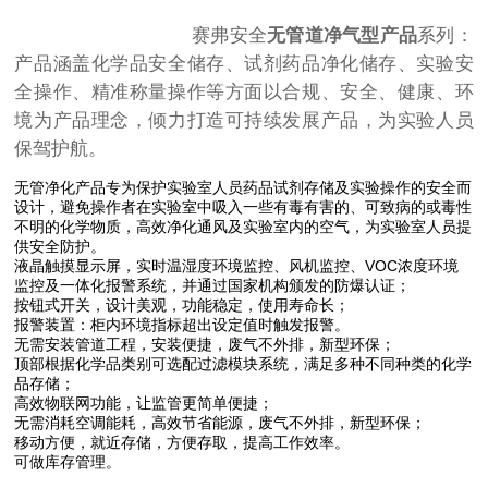
赛弗安全
无管道净气型产品
系列：
产品涵盖化学品安全储存、试剂药品净化储存、实验安
全操作、精准称量操作等方面以合规、安全、健康、环
境为产品理念，倾力打造可持续发展产品，为实验人员
保驾护航。
无管净化产品专为保护实验室人员药品试剂存储及实验操作的安全而
设计，避免操作者在实验室中吸入一些有毒有害的、可致病的或毒性
不明的化学物质，高效净化通风及实验室内的空气，为实验室人员提
供安全防护。
液晶触摸显示屏，实时温湿度环境监控、风机监控、VOC浓度环境
监控及一体化报警系统，并通过国家机构颁发的防爆认证；
按钮式开关，设计美观，功能稳定，使用寿命长；
报警装置：柜内环境指标超出设定值时触发报警。
无需安装管道工程，安装便捷，废气不外排，新型环保；
顶部根据化学品类别可选配过滤模块系统，满足多种不同种类的化学
品存储；
高效物联网功能，让监管更简单便捷；
无需消耗空调能耗，高效节省能源，废气不外排，新型环保；
移动方便，就近存储，方便存取，提高工作效率。
可做库存管理。