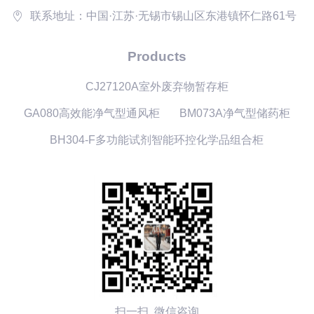
联系地址：中国·江苏·无锡市锡山区东港镇怀仁路61号
Products
CJ27120A室外废弃物暂存柜
GA080高效能净气型通风柜
BM073A净气型储药柜
BH304-F多功能试剂智能环控化学品组合柜
扫一扫 微信咨询