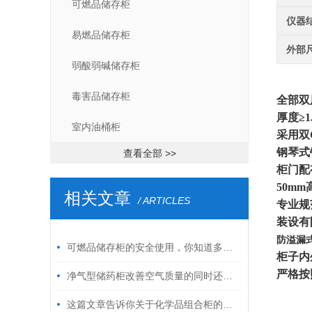
可燃品储存柜
仪器
易燃品储存柜
外部
弱酸弱碱储存柜
毒害品储存柜
全部双
厚度≥
室内油桶柜
采用双
钢琴式
查看全部 >>
柜门配
50m
相关文章
/ ARTICLES
专业规
装设有
防溢漏式
可燃品储存柜的安全使用，你知道多少？
柜子内
严格按
净气型储药柜改善空气质量的同时还维护了人员健康
这篇文章告诉你关于化学品组合柜的过滤器该如何选择