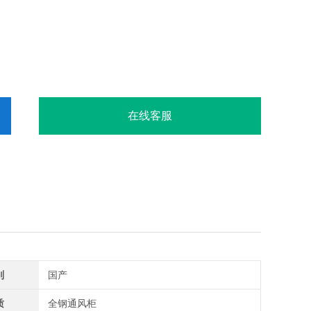
在线客服
别
国产
质
全钢通风柜