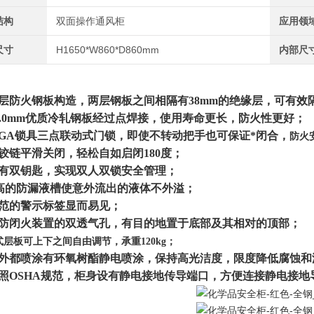
结构
双面操作通风柜
应用领
尺寸
H1650*W860*D860mm
内部尺
层防火钢板构造，两层钢板之间相隔有38mm的绝缘层，可有效
1.0mm优质冷轧钢板经过点焊接，使用寿命更长，防火性更好；
GA锁具三点联动式门锁，即使不转动把手也可保证*闭合，
防火
铰链平滑关闭，轻松自如启闭180度；
有双钥匙，实现双人双锁安全管理；
m高的防漏液槽使意外流出的液体不外溢；
范的警示标签显而易见；
防闭火装置的双透气孔，有目的地置于底部及其相对的顶部；
层板可上下之间自由调节，承重120kg；
外都喷涂有环氧树酯静电喷涂，保持高光洁度，限度降低腐蚀和
照OSHA规范，柜身设有静电接地传导端口，方便连接静电接地