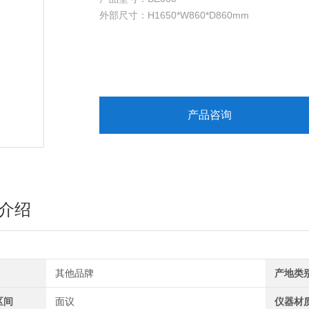
外部尺寸：H1650*W860*D860mm
内部尺寸：H1550*W780*D760mm
层板尺寸：W778*D760*H25mm
容积：60/227（加仑/升）
重量：110kg
开门方式：手动/自动
层板：二板可调
产品咨询
门型：双门
锁具：GA双锁
颜色：黄色、红色、蓝色（环氧树酯喷涂）
介绍
其他品牌
产地类
区间
面议
仪器材