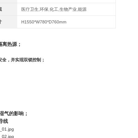
域
医疗卫生,环保,化工,生物产业,能源
寸
H1550*W780*D760mm
隔离热源；
安全，并实现双锁控制；
湿气的影响；
导线