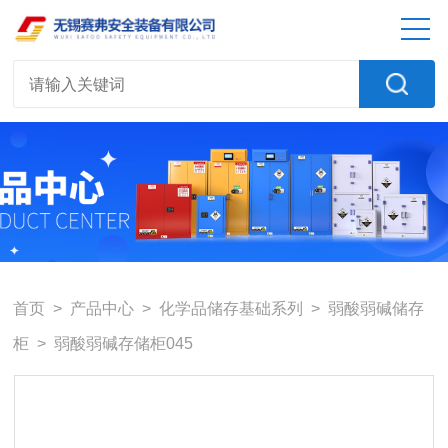
首页
>
产品中心
>
化学品储存基础系列
>
弱酸弱碱储存
柜
> 弱酸弱碱存储柜045