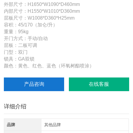
外部尺寸：H1650*W1090*D460mm
内部尺寸：H1550*W1010*D360mm
层板尺寸：W1008*D360*H25mm
容积：45/170（加仑/升）
重量：95kg
开门方式：手动/自动
层板：二板可调
门型：双门
锁具：GA双锁
颜色：黄色、红色、蓝色（环氧树酯喷涂）
产品咨询
在线客服
详细介绍
品牌
其他品牌