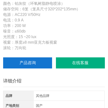
颜⾊：铂灰纹（环氧树脂静电喷涂）
储存空间：6笼（笼具尺⼨320*202*135mm）
电源：AC220 V/50Hz
电流：0.9 A
功率：200 W
噪⾳：≤60db
光照度：15 ~20 lux
视窗：厚度≥8 mm亚克⼒板视窗
滚轮：万向轮
产品咨询
在线客服
详细介绍
品牌
其他品牌
产地类别
国产