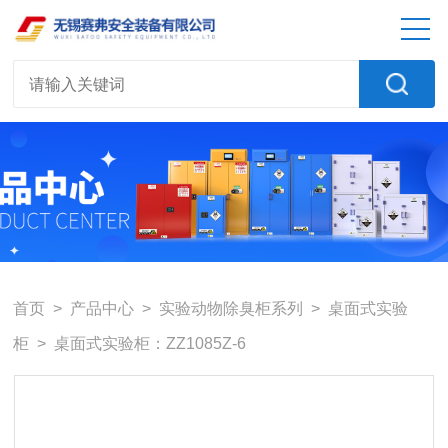
首页
>
产品中心
>
实验动物除臭柜系列
>
桌面式实验
柜
> 桌面式实验柜：ZZ1085Z-6