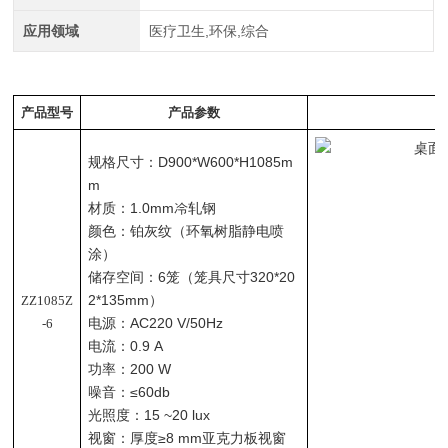
应用领域
医疗卫生,环保,综合
产品型号
产品参数
规格尺⼨：D900*W600*H1085m
m
材质：1.0mm冷轧钢
颜⾊：铂灰纹（环氧树脂静电喷
涂）
储存空间：6笼（笼具尺⼨320*20
2*135mm）
ZZ1085Z
电源：AC220 V/50Hz
-6
电流：0.9 A
功率：200 W
噪⾳：≤60db
光照度：15 ~20 lux
视窗：厚度≥8 mm亚克⼒板视窗