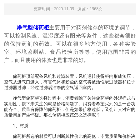
更新时间：2020-11-09
浏览：1968次
净气型储药柜
主要用于对药剂储存的环境的调节，
可以控制风速、温湿度还有阳光等条件，这些都会很好
的保持药剂的药效。可以在很多地方使用，各种实验
室、环境监测站、食品检验所等等，使用范围非常的
广，而且使用的体验也是非常的好。
储药柜顶部配备风机和过滤装置，风机运转使得柜内形成负压，
空气从进气口进入，有害气体和粉尘的空气将被活性炭过滤器和粒子
过滤器过滤，经过过滤后洁净的空气返回室内。
净气型储药柜选择过程中，消费者除了关注储药柜的外观样式与
实用性，接下来关注的就是价格问题了。消费者希望买到的是一台功
能齐全、质量有保障的储药柜，但是如果价格过低，又会让人对它的
质量问题产生怀疑。那么储药柜应该怎么选择呢？
1、材质
储药柜所选的材质可以判断其性价比的高低，毕竟质量和价格决