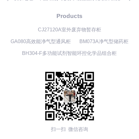
Products
CJ27120A室外废弃物暂存柜
GA080高效能净气型通风柜
BM073A净气型储药柜
BH304-F多功能试剂智能环控化学品组合柜
扫一扫 微信咨询