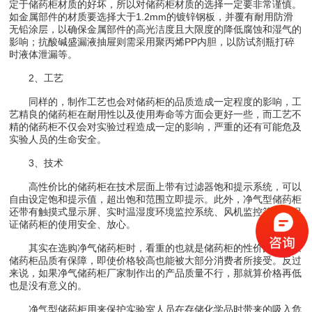
定于储药柜材质的好坏，所以对储药柜材质的选择一定要非常谨慎。
如金属部件的材质要选择大于1.2mm的镀锌钢板，并覆有耐用防滑
无铅涂层，以确保金属部件的高光洁度且大限度的降低腐蚀和湿气的
影响；抗酸碱盛漏液抽屉则需采用聚丙烯PP内胆，以防试剂瓶打碎
时液体泄漏等。
2、工艺
同样的，制作工艺也会对储药柜的品质造成一定程度的影响，工
艺精良的储药柜在耐用性以及使用寿命等方面会更好一些，而工艺不
精的储药柜不仅会对实验过程造成一定的影响，严重的还有可能危及
实验人员的生命安全。
3、技术
高性价比的储药柜在技术层面上带有过滤器饱和提示系统，可以
自由设定饱和提示值，超出饱和范围立即提示。此外，净气型储药柜
还带有触摸式显示屏、实时温湿度环境监控系统、风机监控等等，保
证储药柜的使用安全、放心。
其实在选购净气储药柜时，看重的也就是储药柜的性价比，如果
储药柜品质有保障，即使价格较高也能被大部分消费者所接受。反过
来说，如果净气储药柜厂家制作出的产品质量不行，那就算价格再低
也是没有意义的。
净气型储药柜用来保护实验室人员在存储化学品时带来的吸入危