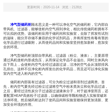
更新时间：2020-11-14
浏览：2128次
净气型储药柜
顾名思义是一种可以净化空气的储药柜，它内部自
带风机、过滤器，能够使柜内空气得到净化，相比传统储药柜拥有不
可比拟的优势。该储药柜应用于储药间和实验室，去除了挥发性试剂
的滋味，能分开存储不兼容的化学试剂药品，并将挥发性有毒有害的
化学品进行过滤吸附，从而使药品间和实验室坚持愈加新鲜，愈加安
全的环境。
净气型储药柜顶部自带风机，过滤器（粉尘、液体）。主要原理
通过风机使柜内形成负压，从而保证化学品不会溢出。同时主体风向
自下而上，会使柜内空气全经过滤器过滤，洁净的空气会从顶部排风
孔排出。这样不仅净化柜内挥发出的化学药品，而且还可以净化实验
室内空气进入柜内的空气。
储药柜内部装有过滤器，可分为粉尘过滤和溶剂过滤两类。首
先，柜内空气要先经过粉尘过滤将空气中粉末类灰尘和化学品过滤，
之后，要经过活性炭分子过滤器过滤液体分子，对于超净室而言，还
要配置HEAP高效粒子过滤器，以确保碳粉等颗粒物进入实验室破坏
洁净环境。然后储药柜达到了使药品间和实验室都保持更加清新、更
加安全环境的作用。