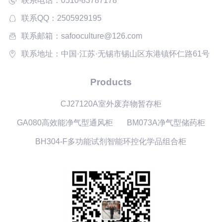
联系电话：0510-83787178
联系QQ：2505929195
联系邮箱：safooculture@126.com
联系地址：中国·江苏·无锡市锡山区东港镇怀仁路61号
Products
CJ27120A室外废弃物暂存柜
GA080高效能净气型通风柜
BM073A净气型储药柜
BH304-F多功能试剂智能环控化学品组合柜