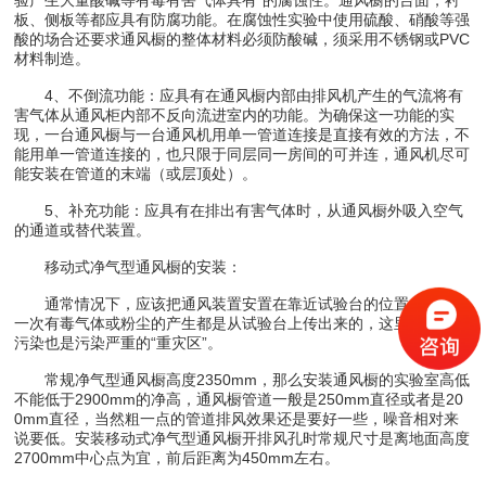
板、侧板等都应具有防腐功能。在腐蚀性实验中使用硫酸、硝酸等强
酸的场合还要求通风橱的整体材料必须防酸碱，须采用不锈钢或PVC
材料制造。
4、不倒流功能：应具有在通风橱内部由排风机产生的气流将有
害气体从通风柜内部不反向流进室内的功能。为确保这一功能的实
现，一台通风橱与一台通风机用单一管道连接是直接有效的方法，不
能用单一管道连接的，也只限于同层同一房间的可并连，通风机尽可
能安装在管道的末端（或层顶处）。
5、补充功能：应具有在排出有害气体时，从通风橱外吸入空气
的通道或替代装置。
移动式净气型通风橱的安装：
通常情况下，应该把通风装置安置在靠近试验台的位置，因为每
一次有毒气体或粉尘的产生都是从试验台上传出来的，这里是先受到
污染也是污染严重的“重灾区”。
常规净气型通风橱高度2350mm，那么安装通风橱的实验室高低
不能低于2900mm的净高，通风橱管道一般是250mm直径或者是20
0mm直径，当然粗一点的管道排风效果还是要好一些，噪音相对来
说要低。安装移动式净气型通风橱开排风孔时常规尺寸是离地面高度
2700mm中心点为宜，前后距离为450mm左右。