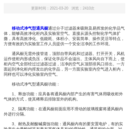
更新时间：2021-03-20
浏览：2410次
移动式净气型通风橱
通过分子过滤器来吸附及易挥发的化学品气
体，能够高效净化柜内及实验室空气。直接从源头控制化学气体扩
撒，具有高效净化、低能耗、体积小、安装简单、操作灵活等特点，
方便有效的为实验室工作人员提供一个安全洁净的工作环境。
通风橱无需外接管道，顶部自带风机和过滤器。打开开关，风机
运作使柜内形成负压，保证化学品不会溢出。主体风向自下而上，使
柜内空气全部经过过滤器过滤，洁净的空气从顶部排风口排出。一方
面起到净化柜内挥发出的化学品，另一方面实验室内空气进入柜内，
同样也可以净化实验室内空气。
移动式净气型通风橱功能：
1、释放功能：应具备将通风橱内部产生的有害气体用吸收柜外
气体的方式，使其稀释后排除室外的机构。
2、隔离功能：在通风橱前面应用不滑动的玻璃视窗将通风橱内
外进行分隔。
3、耐热及耐酸碱腐蚀功能：通风橱内有的要安置电炉，有的实
验产生大量酸碱等有毒有害气体具有*的腐蚀性。通风橱的台面，衬