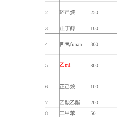
2
环己烷
250
3
正丁醇
100
4
四氢funan
300
乙mi
5
300
6
正己烷
100
7
乙酸乙酯
200
8
二甲苯
50