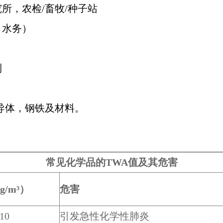
所，农检/畜牧/种子站
、水务）
测
导体，钢铁及材料。
常见化学品的
TWA
值
及其危害
g/m³
）
危害
10
引发急性化学性肺炎