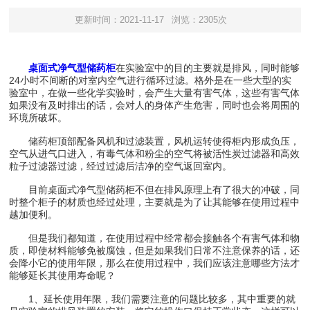
更新时间：2021-11-17
浏览：2305次
桌面式净气型储药柜
在实验室中的目的主要就是排风，同时能够
24小时不间断的对室内空气进行循环过滤。格外是在一些大型的实
验室中，在做一些化学实验时，会产生大量有害气体，这些有害气体
如果没有及时排出的话，会对人的身体产生危害，同时也会将周围的
环境所破坏。
储药柜顶部配备风机和过滤装置，风机运转使得柜内形成负压，
空气从进气口进入，有毒气体和粉尘的空气将被活性炭过滤器和高效
粒子过滤器过滤，经过过滤后洁净的空气返回室内。
目前桌面式净气型储药柜不但在排风原理上有了很大的冲破，同
时整个柜子的材质也经过处理，主要就是为了让其能够在使用过程中
越加便利。
但是我们都知道，在使用过程中经常都会接触各个有害气体和物
质，即使材料能够免被腐蚀，但是如果我们日常不注意保养的话，还
会降小它的使用年限，那么在使用过程中，我们应该注意哪些方法才
能够延长其使用寿命呢？
1、延长使用年限，我们需要注意的问题比较多，其中重要的就