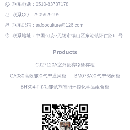
联系电话：0510-83787178
联系QQ：2505929195
联系邮箱：safooculture@126.com
联系地址：中国·江苏·无锡市锡山区东港镇怀仁路61号
Products
CJ27120A室外废弃物暂存柜
GA080高效能净气型通风柜
BM073A净气型储药柜
BH304-F多功能试剂智能环控化学品组合柜