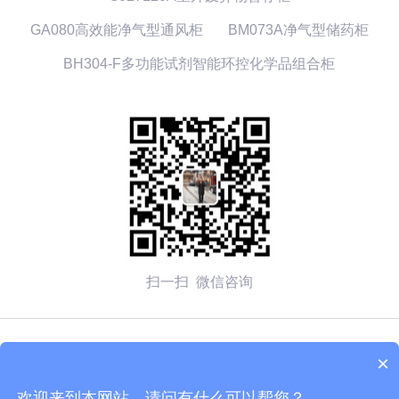
GA080高效能净气型通风柜
BM073A净气型储药柜
BH304-F多功能试剂智能环控化学品组合柜
扫一扫 微信咨询
© 2026 无锡赛弗安全装备有限公司 备案号：
苏ICP备
×
2020054270号-1
欢迎来到本网站，请问有什么可以帮您？