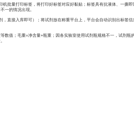
机批量打印标签，将打印好标签对应好黏贴；标签具有抗液体、一撕即
录不一的情况出现。
，直接入库即可）；将试剂放在称重平台上，平台会自动识别出标签信息
数值；毛重=净含量+瓶重；因各实验室使用试剂瓶规格不一，试剂瓶的
量。