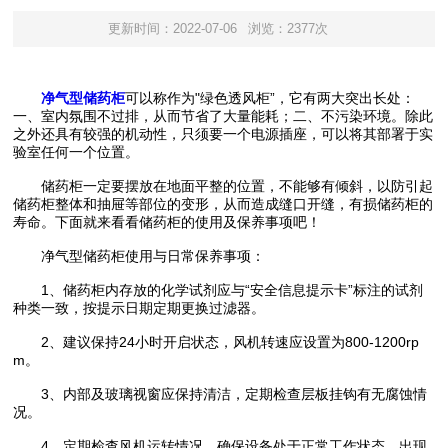
更新时间：2022-07-06
浏览：2377次
净气型储药柜
可以称作为"绿色透风柜”，它有两大突出长处：
一、室内氛围不过排，从而节省了大量能耗；二、不污染环境。除此
之外还具有较强的机动性，只须要一个电源插座，可以将其部署于实
验室任何一个位置。
储药柜一定要摆放在地面平整的位置，不能够有倾斜，以防引起
储药柜整体和抽屉等部位的变形，从而造成缝口开缝，有损储药柜的
寿命。下面就来看看储药柜的使用及保养事项吧！
净气型储药柜使用与日常保养事项：
1、储药柜内存放的化学试剂应与“安全信息提示卡”标注的试剂
种类一致，按提示日期定期更换过滤器。
2、建议保持24小时开启状态，风机转速应设置为800-1200rp
m。
3、内部及玻璃视窗应保持清洁，定期检查层板挂钩有无腐蚀情
况。
4、定期检查风机运转情况，确保设备处于正常工作状态，出现