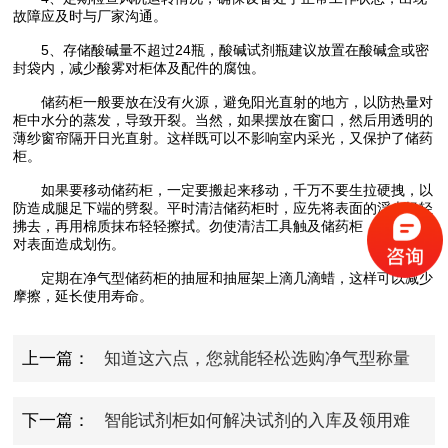
故障应及时与厂家沟通。
5、存储酸碱量不超过24瓶，酸碱试剂瓶建议放置在酸碱盒或密
封袋内，减少酸雾对柜体及配件的腐蚀。
储药柜一般要放在没有火源，避免阳光直射的地方，以防热量对
柜中水分的蒸发，导致开裂。当然，如果摆放在窗口，然后用透明的
薄纱窗帘隔开日光直射。这样既可以不影响室内采光，又保护了储药
柜。
如果要移动储药柜，一定要搬起来移动，千万不要生拉硬拽，以
防造成腿足下端的劈裂。平时清洁储药柜时，应先将表面的浮尘轻轻
拂去，再用棉质抹布轻轻擦拭。勿使清洁工具触及储药柜，以免硬物
对表面造成划伤。
定期在净气型储药柜的抽屉和抽屉架上滴几滴蜡，这样可以减少
摩擦，延长使用寿命。
上一篇：
知道这六点，您就能轻松选购净气型称量
台
下一篇：
智能试剂柜如何解决试剂的入库及领用难