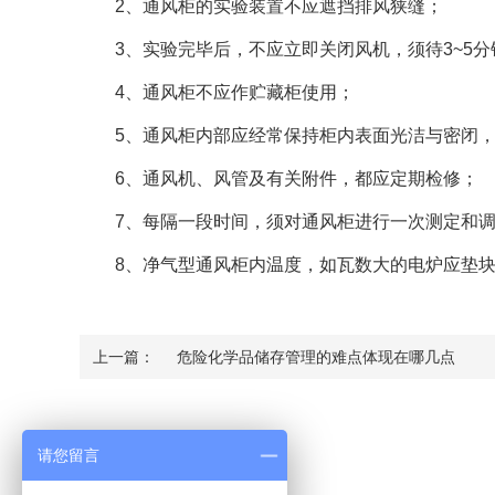
2、通风柜的实验装置不应遮挡排风狭缝；
3、实验完毕后，不应立即关闭风机，须待3~5
4、通风柜不应作贮藏柜使用；
5、通风柜内部应经常保持柜内表面光洁与密闭，
6、通风机、风管及有关附件，都应定期检修；
7、每隔一段时间，须对通风柜进行一次测定和调
8、净气型通风柜内温度，如瓦数大的电炉应垫块
上一篇：
危险化学品储存管理的难点体现在哪几点
Contact Us
请您留言