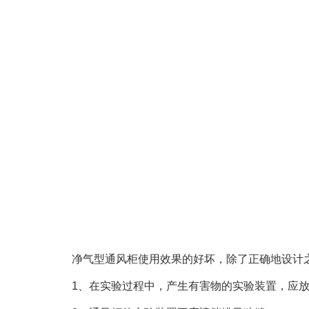
净气型通风柜使用效果的好坏，除了正确地设计之
1、在实验过程中，产生有害物的实验装置，应放在