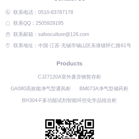
联系电话：0510-83787178
联系QQ：2505929195
联系邮箱：safooculture@126.com
联系地址：中国·江苏·无锡市锡山区东港镇怀仁路61号
Products
CJ27120A室外废弃物暂存柜
GA080高效能净气型通风柜
BM073A净气型储药柜
BH304-F多功能试剂智能环控化学品组合柜