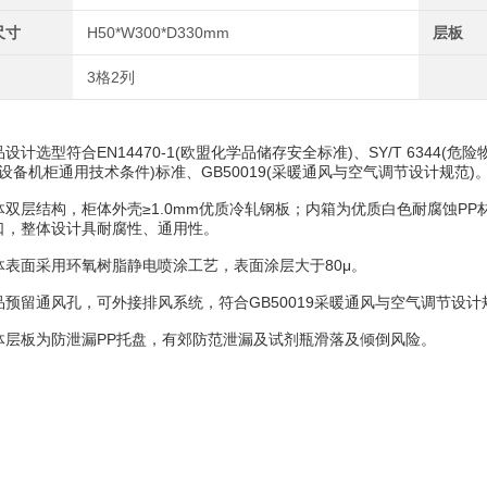
尺寸
H50*W300*D330mm
层板
3格2列
选型符合EN14470-1(欧盟化学品储存安全标准)、SY/T 6344(危险物品
气设备机柜通用技术条件)标准、GB50019(采暖通风与空气调节设计规范)
层结构，柜体外壳≥1.0mm优质冷轧钢板；内箱为优质白色耐腐蚀PP
口，整体设计具耐腐性、通用性。
面采用环氧树脂静电喷涂工艺，表面涂层大于80μ。
留通风孔，可外接排风系统，符合GB50019采暖通风与空气调节设计
板为防泄漏PP托盘，有郊防范泄漏及试剂瓶滑落及倾倒风险。