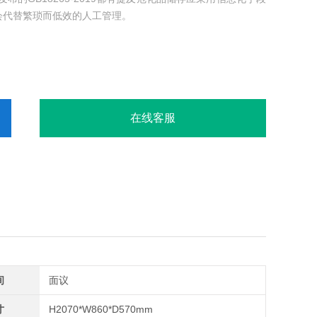
会代替繁琐而低效的人工管理。
在线客服
间
面议
寸
H2070*W860*D570mm