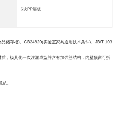
6块PP层板
储存柜)、GB24820(实验室家具通用技术条件)、JB/T 103
。
材质，模具化一次注塑成型并含有加强筋结构，内壁预留可拆
规范。