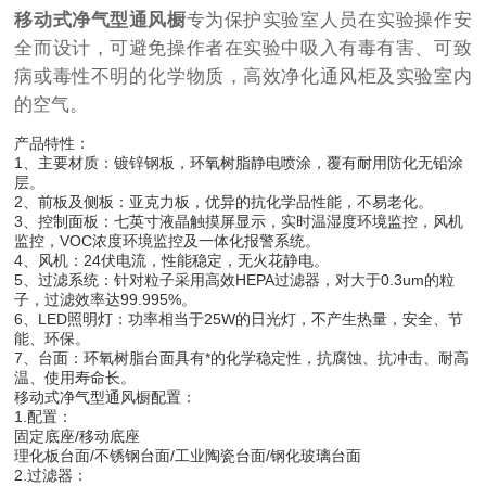
移动式净气型通风橱
专为保护实验室人员在实验操作安
全而设计，可避免操作者在实验中吸入有毒有害、可致
病或毒性不明的化学物质，高效净化通风柜及实验室内
的空气。
产品特性：
1、主要材质：镀锌钢板，环氧树脂静电喷涂，覆有耐用防化无铅涂
层。
2、前板及侧板：亚克力板，优异的抗化学品性能，不易老化。
3、控制面板：七英寸液晶触摸屏显示，实时温湿度环境监控，风机
监控，VOC浓度环境监控及一体化报警系统。
4、风机：24伏电流，性能稳定，无火花静电。
5、过滤系统：针对粒子采用高效HEPA过滤器，对大于0.3um的粒
子，过滤效率达99.995%。
6、LED照明灯：功率相当于25W的日光灯，不产生热量，安全、节
能、环保。
7、台面：环氧树脂台面具有*的化学稳定性，抗腐蚀、抗冲击、耐高
温、使用寿命长。
移动式净气型通风橱配置：
1.配置：
固定底座/移动底座
理化板台面/不锈钢台面/工业陶瓷台面/钢化玻璃台面
2.过滤器：