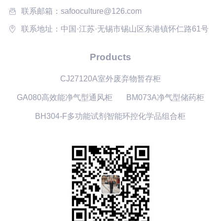
联系邮箱：safooculture@126.com
联系地址：中国·江苏·无锡市锡山区东港镇怀仁路61号
Products
CJ27120A室外废弃物暂存柜
GA080高效能净气型通风柜
BM073A净气型储药柜
BH304-F多功能试剂智能环控化学品组合柜