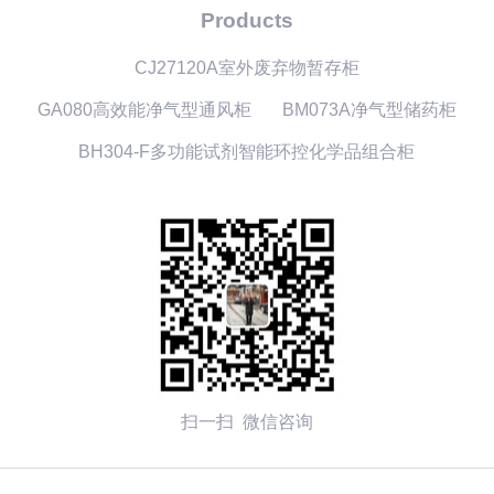
Products
CJ27120A室外废弃物暂存柜
GA080高效能净气型通风柜
BM073A净气型储药柜
BH304-F多功能试剂智能环控化学品组合柜
扫一扫 微信咨询