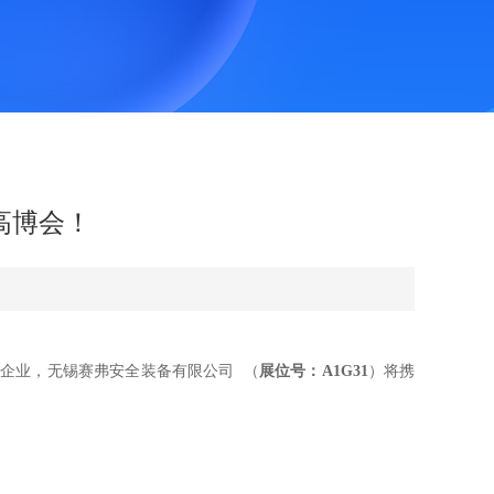
高博会！
的企业，无锡赛弗安全装备有限公司
（
展位号：
A1G31
）将携