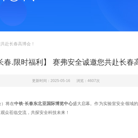
您共赴长春高博会！
长春.限时福利】 赛弗安全诚邀您共赴长春
更新时间：2025-05-16
浏览：4607次
会）将在
中铁
·长春东北亚国际博览中心
盛大启幕。作为
实验室
安全领域
界观众莅临交流，共探安全科技未来！