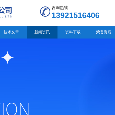
咨询热线：
13921516406
技术文章
新闻资讯
资料下载
荣誉资质