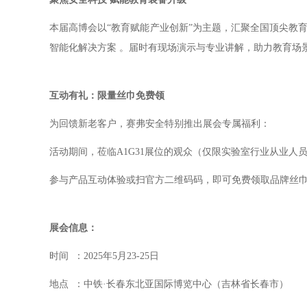
本届高博会以
“教育赋能产业创新”为主题，汇聚全国顶尖教
智能化解决方案
。
届时有
现场演示与专业讲解，助力教育场
互动有礼：限量丝巾免费领
为回馈新老客户，赛弗安全特别推出展会专属福利：
活动期间，莅临
A1G31展位的观众
（
仅限实验室行业从业人
参与产品互动体验或扫
官方二维码
码，即可免费领取品牌丝
展会信息：
时间
：
202
5
年
5月23-25日
地点
：中铁
·长春东北亚国际博览中心（吉林省长春市）