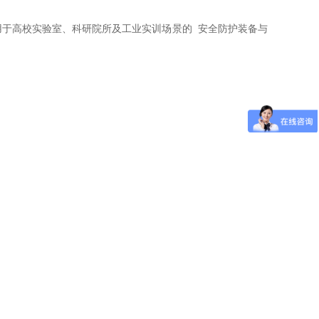
用于高校实验室、科研院所及工业实训场景的
安全防护装备与