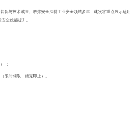
育装备与技术成果。赛弗安全深耕工业安全领域多年，此次将重点展示适
景安全效能提升。
员
）
：
巾（
限时领取
，赠完即止）。