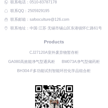
联系电话：0510-83787178
联系QQ：2505929195
联系邮箱：safooculture@126.com
联系地址：中国·江苏·无锡市锡山区东港镇怀仁路61号
Products
CJ27120A室外废弃物暂存柜
GA080高效能净气型通风柜
BM073A净气型储药柜
BH304-F多功能试剂智能环控化学品组合柜