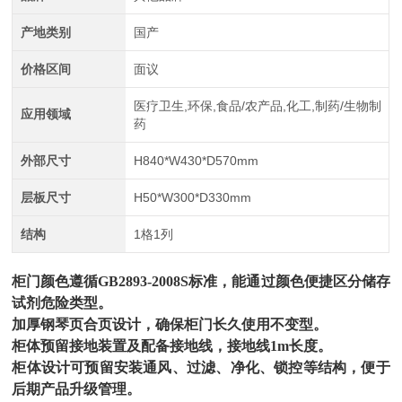
产地类别
国产
价格区间
面议
医疗卫生,环保,食品/农产品,化工,制药/生物制
应用领域
药
外部尺寸
H840*W430*D570mm
层板尺寸
H50*W300*D330mm
结构
1格1列
柜门颜色遵循GB2893-2008S标准，能通过颜色便捷区分储存
试剂危险类型。
加厚钢琴页合页设计，确保柜门长久使用不变型。
柜体预留接地装置及配备接地线，接地线1m长度。
柜体设计可预留安装通风、过滤、净化、锁控等结构，便于
后期产品升级管理。