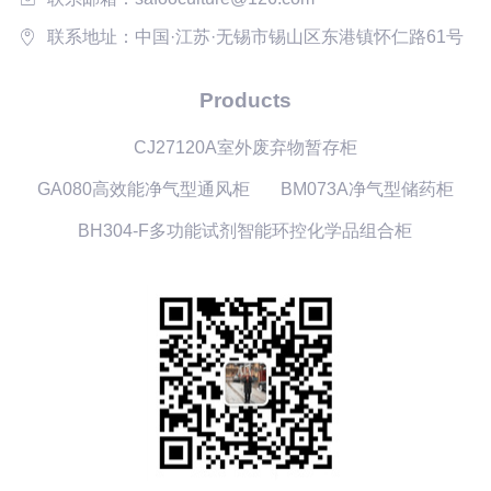
联系地址：中国·江苏·无锡市锡山区东港镇怀仁路61号
Products
CJ27120A室外废弃物暂存柜
GA080高效能净气型通风柜
BM073A净气型储药柜
BH304-F多功能试剂智能环控化学品组合柜