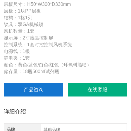
层板尺寸：H50*W300*D330mm
层板：1块PP层板
结构：1格1列
锁具：双GA机械锁
风机数量：1套
显示屏：2寸液晶控制屏
控制系统：1套时控控制风机系统
电源线：1根
静电夹：1套
颜色：黄色/蓝色/白色/红色（环氧树脂喷）
储存量：18瓶500ml试剂瓶
产品咨询
在线客服
详细介绍
品牌
其他品牌