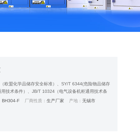
柜
-1（欧盟化学品储存安全标准）、SY/T 6344(危险物品储存
通用技术条件）、JB/T 10324（电气设备机柜通用技术条
通风与空气调节设计规范）。 2.柜体双层结构，柜体外壳
：
BH304-F
厂商性质：
生产厂家
产地：
无锡市
为优质白色耐腐蚀PP材质，模具化一次注塑成型并含有加强