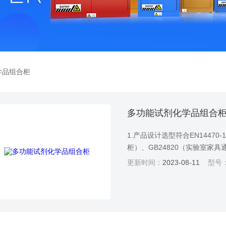
学品组合柜
多功能试剂化学品组合
1.产品设计选型符合EN14470
柜）、GB24820（实验室家具
件）标准、GB50019（采暖
更新时间：
2023-08-11
型号
≥1.0mm优质冷轧钢板；内箱
筋结构