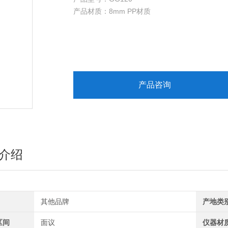
产品材质：8mm PP材质
规格尺寸： H2350*W1200*D850（MM）
颜色：瓷白色
台面：环氧树酯台面
标准配置：操作视窗；集气罩；全罩式日光灯30W×
面板式开关和控电路板各一只）；遥控水阀（纯水
产品咨询
介绍
其他品牌
产地类
区间
面议
仪器材