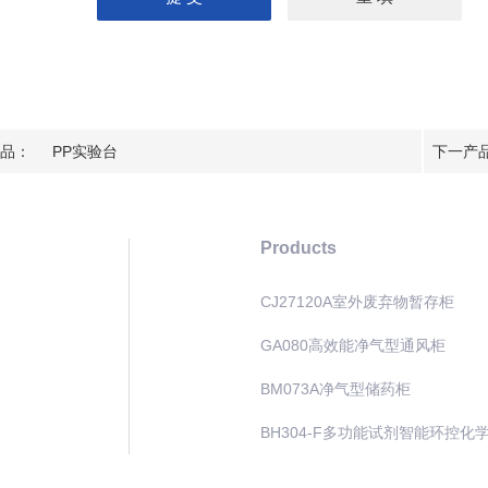
品：
PP实验台
下一产
Products
CJ27120A室外废弃物暂存柜
GA080高效能净气型通风柜
BM073A净气型储药柜
BH304-F多功能试剂智能环控化