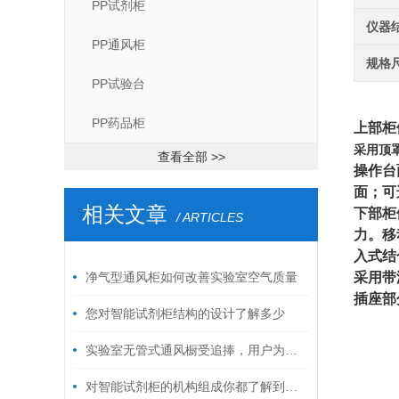
PP试剂柜
仪器
PP通风柜
规格
PP试验台
PP药品柜
上部柜
采用顶
查看全部 >>
操作台
面；
可
相关文章
下部柜
/ ARTICLES
力。移
入式结
净气型通风柜如何改善实验室空气质量
采用带
插座部
您对智能试剂柜结构的设计了解多少
实验室无管式通风橱受追捧，用户为我们见证
对智能试剂柜的机构组成你都了解到吗？