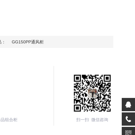
品：
GG150PP通风柜
学品组合柜
扫一扫 微信咨询