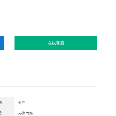
1；电源插座AC220V/10A四只；电路控板（日光灯、液晶
一只、自来水一只）；PP水杯一只；PP水龙头一只。
在线客服
别
国产
质
pp聚丙烯