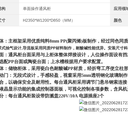
结构
单面操作通风柜
应用领
尺寸
H2350*W1200*D850（MM）
颜色
体：主框架采用优质纯料8mm PP(聚丙烯)板制作，经过同色
罩式抽气设计,导流板采用同质PP材料制作，耐酸碱性能优异。安装尺寸
面：通风柜台面采用与上柜体整体焊接设计，人位操作面设有挡
选配PP台面或陶瓷台面；
上水槽根据用户要求配置。
体：储物柜体，采用瓷白色耐酸碱PP材质，经折弯工序使立柱形成
动门：无段式设计，手感轻盈，视窗采用5mm透明钢化玻璃制作
合，以确保安全及耐用性。每台通风柜采用调节门悬吊钢索连接
液晶显示功能的集成控制器面板，可视化控制各项参数，含风机
分：每台通风柜装设带防溅盖220V/10A 电源插座2个