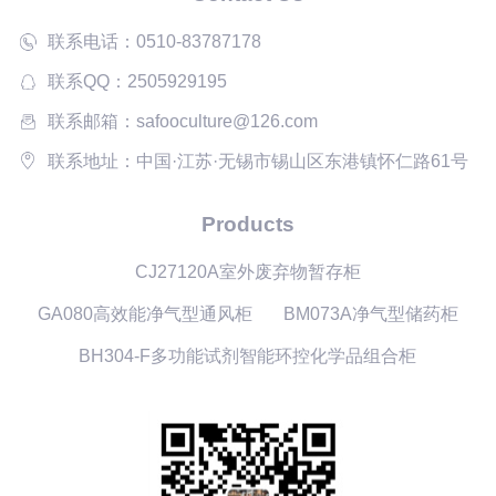
联系电话：0510-83787178
联系QQ：2505929195
联系邮箱：safooculture@126.com
联系地址：中国·江苏·无锡市锡山区东港镇怀仁路61号
Products
CJ27120A室外废弃物暂存柜
GA080高效能净气型通风柜
BM073A净气型储药柜
BH304-F多功能试剂智能环控化学品组合柜