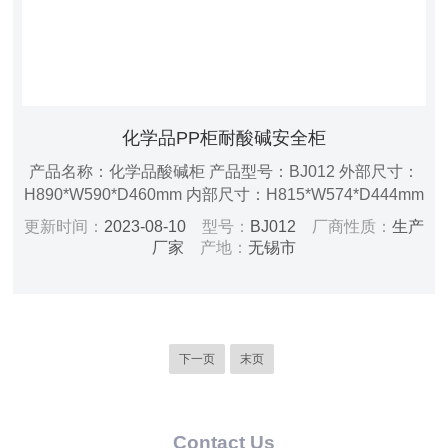
化学品PP柜耐酸碱安全柜
产品名称：化学品酸碱柜 产品型号：BJ012 外部尺寸：
H890*W590*D460mm 内部尺寸：H815*W574*D444mm
层板尺寸：W564*D424*H40mm 容积：12/45（加仑/
更新时间：
2023-08-10
型号：
BJ012
厂商性质：
生产
升） 重量：32kg 开门方式：手动 层板：一板可调 门型：
厂家
产地：
无锡市
单门 锁具：双锁 颜色：瓷白色
下一页
末页
Contact Us