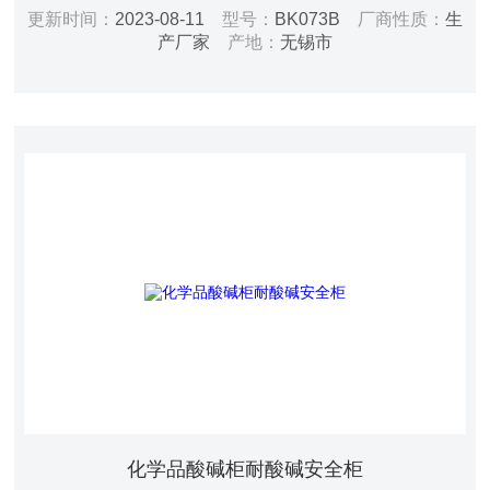
H1700*W884*D434mm 重量：55kg 层板：二板可调 门
更新时间：
2023-08-11
型号：
BK073B
厂商性质：
生
型：双门 锁具：双锁 材质：8mm/15mmPP材质 颜色：
产厂家
产地：
无锡市
瓷白色
化学品酸碱柜耐酸碱安全柜