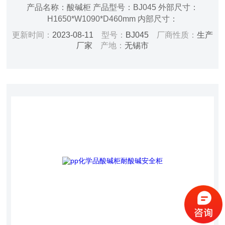
产品名称：酸碱柜 产品型号：BJ045 外部尺寸：
H1650*W1090*D460mm 内部尺寸：
h1550*w1074*d444mm 层板尺寸：
更新时间：
2023-08-11
型号：
BJ045
厂商性质：
生产
W1064*D424*H50mm 容积：45/170（加仑/升） 重量：
厂家
产地：
无锡市
55kg 开门方式：手动 层板：二板可调 门型：双门 锁具：
双锁 颜色：瓷白色