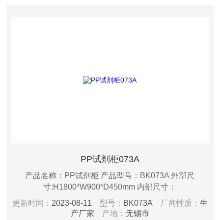
PP试剂柜073A
产品名称：PP试剂柜 产品型号：BK073A 外部尺
寸:H1800*W900*D450mm 内部尺寸：
H1725*W884*D434mm 重量：53kg 层板：三板可调 门
更新时间：
2023-08-11
型号：
BK073A
厂商性质：
生
型：双门 锁具：双锁 材质：8mm/15mmPP材质 颜色：
产厂家
产地：
无锡市