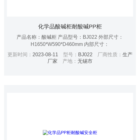
化学品酸碱柜耐酸碱PP柜
产品名称：酸碱柜 产品型号：BJ022 外部尺寸：
H1650*W590*D460mm 内部尺寸：
H1495*W480*D437mm 容积：22/46（加仑/升） 重量：
更新时间：
2023-08-11
型号：
BJ022
厂商性质：
生产
33kg 开门方式：手动 层板：三板可调 门型：单门 锁具：
厂家
产地：
无锡市
双锁 颜色：瓷白色