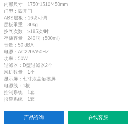
内部尺寸：1750*1510*450mm
门型：四开门
ABS层板：16块可调
层板承重：30kg
换气次数：≥185次/时
存储容量：240瓶（500ml）
音量：50 dBA
电源：AC220V/50HZ
功率：50W
过滤器：D型过滤器2个
风机数量：1个
显示屏：七寸液晶触摸屏
电源线：1根
控制系统：1套
报警系统：1套
产品咨询
在线客服