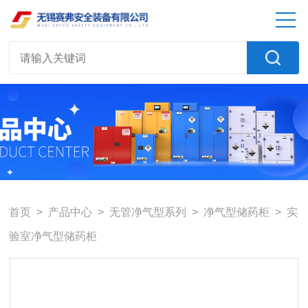
首页
>
产品中心
>
无管净气型系列
>
净气型储药柜
> 实
验室净气型储药柜