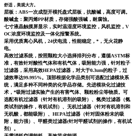
舒适，美观大方。
层板：ABS一次成型开模托盘式层板，
抗酸碱，高度可调。
酸碱盒：聚丙烯PP材质，存储强酸强碱，耐腐蚀。
七寸液晶触摸屏显示，实时温湿度环境监控，风机监控，V
OC浓度环境监控及一体化报警系统。
采用优质离心
风机，24伏电流，性能稳定，*，无火花静
电。
高效过滤系统，按照颗粒大小选择排列分布，遵循ASTM标
准，有效针对酸性气体和有机气体，吸附能力强，针对粒子
过滤器，采用高效HEPA过滤器，对大于0.3um的粒子，过
滤效率达99.995%。顶部根据化学品类别可选配过滤模块系
统，满足多种不同种类的化学品存储。先进模块化过滤技
术，*吸附过滤实验产生的有害气体、颗粒粉尘等物质。可
选配有机过滤器（针对有机溶剂的吸附）、氨类过滤器（氨
类试剂的操作，有机试剂）、无机过滤器（针对有机溶剂和
无机酸，都能吸附）、HEPA过滤器（针对固体粉末的吸
附，能力强）、甲醛类过滤器(针对甲醛试剂的操作，有机试
剂）。
无需消耗空调能耗，高效节省能源。