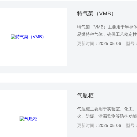
特气架（VMB）
特气架（VMB）主要用于半导
易燃特种气体，确保工艺稳定
更新时间：
2025-05-06
型号
气瓶柜
气瓶柜主要用于实验室、化工、
火、防爆、泄漏监测等防护功能
更新时间：
2025-05-06
型号