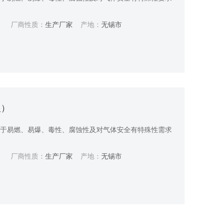
：
厂商性质：
生产厂家
产地：
无锡市
型）
用于易燃、易爆、毒性、腐蚀性及对气体安全有特殊性需求
：
厂商性质：
生产厂家
产地：
无锡市