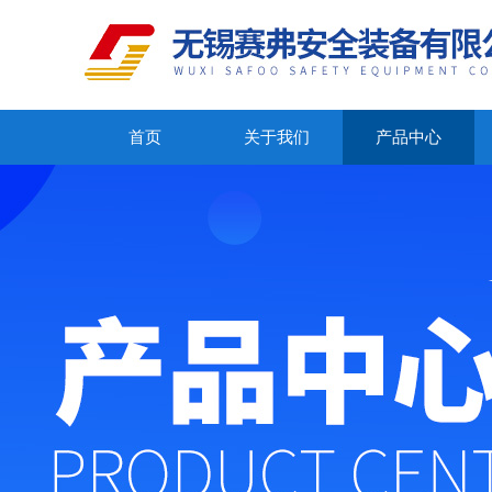
首页
关于我们
产品中心