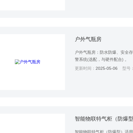
户外气瓶房
户外气瓶房：防水防爆、安全
警系统(选配，与硬件配合) 。
更新时间：
2025-05-06
型号
智能物联特气柜（防爆
智能物联特气柜（防爆型）适