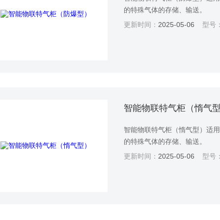
的特殊气体的存储、输送。
更新时间：
2025-05-06
型号
智能物联特气柜（惰气
智能物联特气柜（惰气型）适
的特殊气体的存储、输送。
更新时间：
2025-05-06
型号