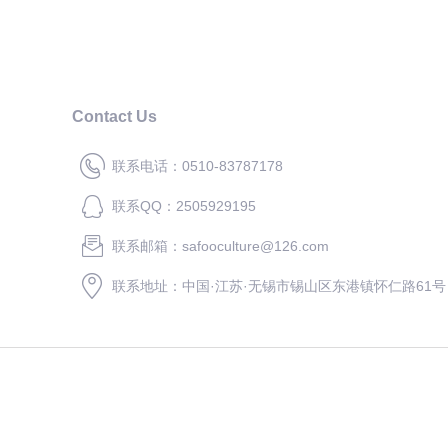
Contact Us
联系电话：0510-83787178
联系QQ：2505929195
联系邮箱：safooculture@126.com
联系地址：中国·江苏·无锡市锡山区东港镇怀仁路61号