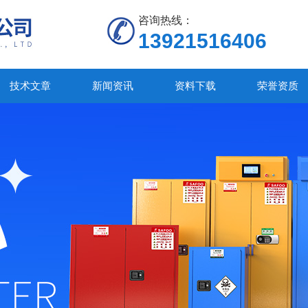
咨询热线：
13921516406
技术文章
新闻资讯
资料下载
荣誉资质