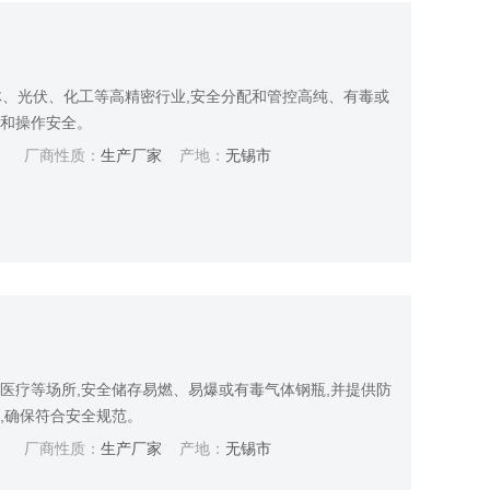
体、光伏、化工等高精密行业,安全分配和管控高纯、有毒或
性和操作安全。
：
厂商性质：
生产厂家
产地：
无锡市
医疗等场所,安全储存易燃、易爆或有毒气体钢瓶,并提供防
,确保符合安全规范。
：
厂商性质：
生产厂家
产地：
无锡市