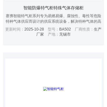
智能防爆特气柜特殊气体存储柜
赛弗智能特气柜系列专为易燃易爆、腐蚀性、毒性等危险
特种气体供应而设计的供应系统设备，解决特种气体的高
纯度安全稳定输送等问题；并配有通风设施和相应的气体
更新时间：
2025-10-28
型号：
BA502
厂商性质：
生产
监控和报警装置，张贴必要的安全警示标识，安全可靠，
厂家
产地：
无锡市
质量保证。