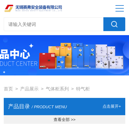
首页
>
产品展示
>
气体柜系列
>
特气柜
产品目录
点击展开+
/ PRODUCT MENU
查看全部 >>