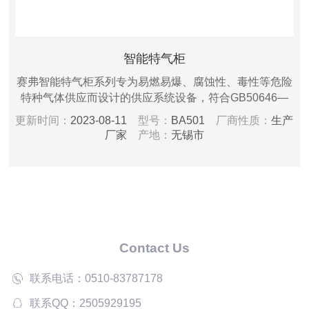
智能特气柜
赛弗智能特气柜系列专为易燃易爆、腐蚀性、毒性等危险
特种气体供应而设计的供应系统设备，符合GB50646—
2020（特气系统工程标准）、T/CCGA20003—2021（气
更新时间：
2023-08-11
型号：
BA501
厂商性质：
生产
体汇流排）等相关标准，解决特种气体的高纯度安全稳定
厂家
产地：
无锡市
输送等问题；并配有通风设施和相应的气体监控和报警装
置，张贴必要的安全警示标识，安全可靠，质量保证。
Contact Us
联系电话：0510-83787178
联系QQ：2505929195