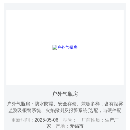
户外气瓶房
户外气瓶房：防水防爆、安全存储、兼容多样，含有烟雾
监测及报警系统、火焰探测及报警系统(选配，与硬件配
合) 。
更新时间：
2025-05-06
型号：
厂商性质：
生产厂
家
产地：
无锡市