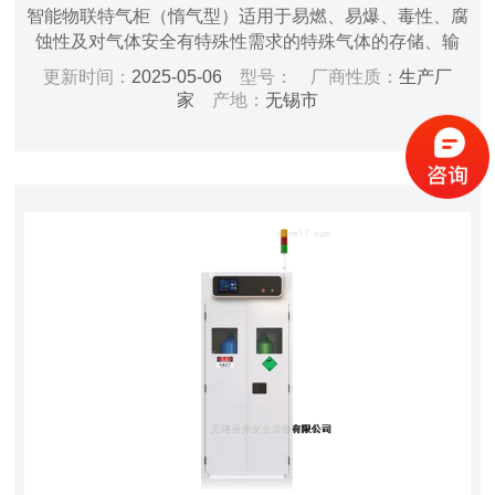
智能物联特气柜（惰气型）适用于易燃、易爆、毒性、腐
蚀性及对气体安全有特殊性需求的特殊气体的存储、输
送。
更新时间：
2025-05-06
型号：
厂商性质：
生产厂
家
产地：
无锡市