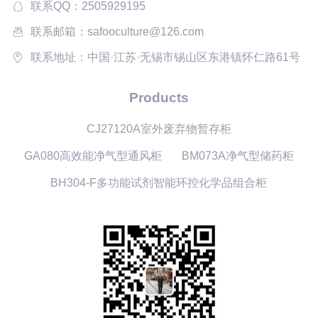
联系QQ：2505929195
联系邮箱：safooculture@126.com
联系地址：中国·江苏·无锡市锡山区东港镇怀仁路61号
Products
CJ27120A室外废弃物暂存柜
GA080高效能净气型通风柜
BM073A净气型储药柜
BH304-F多功能试剂智能环控化学品组合柜