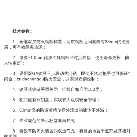
技术参数：
1、全部双层防火钢板构造，两层钢板之间相隔有38mm的绝缘
层，可有效隔离热源；
2、厚度≥1.0mm优质冷轧钢板经过点焊接，使用寿命更长，防
火性更好；
3、采用双GA锁具三点联动式门锁，即使不转动把手也可保证*
闭合，zuidachengdu防火安全，并实现双锁控制；
4、钢琴式铰链平滑关闭，轻松自如启闭180度；
5、柜门配有双钥匙，实现双人双锁安全管理；
6、50mm高的防漏液槽使意外流出的液体不外溢；
7、专业规范的警示标签显而易见；
8、装设有防闭火装置的双透气孔，有目的地置于底部及其相对
的顶部；