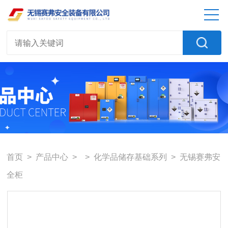
首页
>
产品中心
> >
化学品储存基础系列
> 无锡赛弗安
全柜